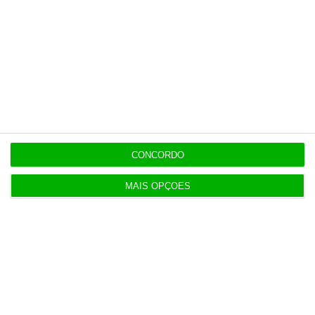
Assine já
Veja todos os planos
Últimas
CONCORDO
MAIS OPÇÕES
15:22
Governo aprova modelo de governação do SAFE.
Quem faz o quê?
15:21
Força Aérea tem 6,7 milhões para fornecimento
alimentar