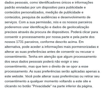
limitações de recursos”, refere o documento.
dados pessoais, como identificadores únicos e informações
padrão enviadas por um dispositivo para publicidade e
conteúdos personalizados, medição de publicidade e
Dermatologista codificou as suas cirurgias 350
conteúdos, pesquisa de audiências e desenvolvimento de
vezes
serviços.
Com a sua permissão, nós e os nossos parceiros
Ler Mais
poderemos usar identificação e dados de geolocalização
precisos através da procura de dispositivos. Poderá clicar para
consentir o processamento por nossa parte e pela parte dos
No entanto, salienta, esta
tendência negativa
nossos 1731 parceiros, conforme descrito acima. Em
alternativa, pode aceder a informações mais pormenorizadas e
foi revertida no final de 2023, com um
alterar as suas preferências antes de consentir ou recusar o
crescimento médio sustentado de 2,6% entre o
consentimento.
Tenha em atenção que algum processamento
quarto trimestre de 2023 e o segundo
dos seus dados pessoais poderá não exigir o seu
consentimento, mas que tem o direito de se opor a esse
trimestre de 2025, atingindo 20.449 cirurgias
processamento. As suas preferências serão aplicadas apenas a
no primeiro trimestre de 2025.
“Apesar da
este website. Você pode alterar suas preferências ou retirar seu
recuperação, o 3.º trimestre de 2025 regista
consentimento a qualquer momento voltando a este site e
clicando no botão "Privacidade" na parte inferior da página.
uma quebra abrupta (-16%), com apenas
11.959 cirurgias, sugerindo um fator sazonal
ou restrição temporária de capacidade”,