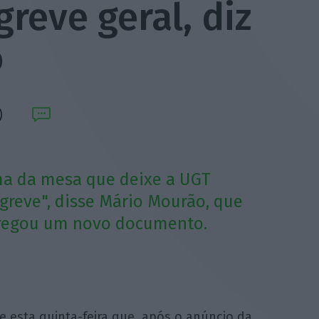
reve geral, diz
o
ma da mesa que deixe a UGT
greve", disse Mário Mourão, que
tregou um novo documento.
se esta quinta-feira que, após o anúncio da