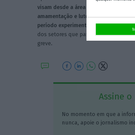
visam desde a área da parentalidade (c
amamentação e luto gestacional) ao tr
período experimental dos contratos de
M
dos setores que passam a estar abran
greve.
Assine o
No momento em que a infor
nunca, apoie o jornalismo in