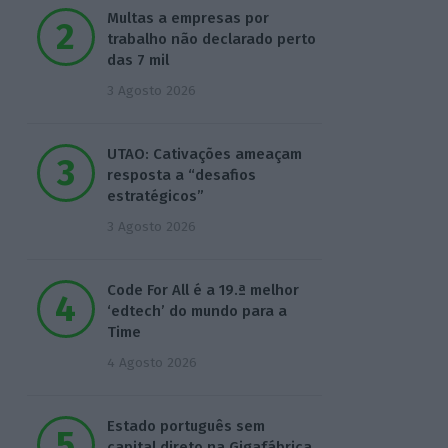
Multas a empresas por
trabalho não declarado perto
das 7 mil
3 Agosto 2026
UTAO: Cativações ameaçam
resposta a “desafios
estratégicos”
3 Agosto 2026
Code For All é a 19.ª melhor
‘edtech’ do mundo para a
Time
4 Agosto 2026
Estado português sem
capital direto na Gigafábrica