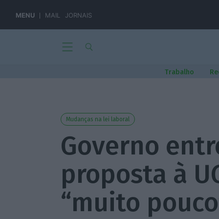
MENU
MAIL
JORNAIS
Trabalho
Re
Mudanças na lei laboral
Governo entr
proposta à U
“muito pouco