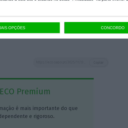
om alterações nas licenças parentais,
abalho flexível, formação nas empresas ou
 trabalho,
prevendo ainda um alargamento
AIS OPÇÕES
CONCORDO
gidos por serviços mínimos em caso de
https://eco.sapo.pt/2025/11/13/governo-entregou-nova-proposta-a-ugt-mas-e-muito-pouco-para-desconvocar-greve-geral-diz-mario-mourao/
Copiar
 ECO Premium
mação é mais importante do que
dependente e rigoroso.