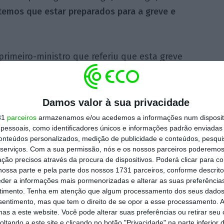
temos que estar preparados para a greve e
rimeiro-ministro que referiu que esta greve
PCP e do PS, Mário Mourão lembrou que a UGT
já assinou acordos com governos PS ou PSD
tões partidárias, se tivessem entrado nesta
Damos valor à sua privacidade
existia”, rematou.
31
parceiros
armazenamos e/ou acedemos a informações num dispositi
essoais, como identificadores únicos e informações padrão enviadas 
conteúdos personalizados, medição de publicidade e conteúdos, pesqui
da legislação laboral, que está a ser
serviços.
Com a sua permissão, nós e os nossos parceiros poderemos 
ção precisos através da procura de dispositivos. Poderá clicar para co
oncertação Social, prevê a revisão de “mais
ossa parte e pela parte dos nossos 1731 parceiros, conforme descrit
 de Trabalho.
eder a informações mais pormenorizadas e alterar as suas preferência
timento.
Tenha em atenção que algum processamento dos seus dados
nsentimento, mas que tem o direito de se opor a esse processamento. A
 designada “Trabalho XXI” e que o Governo
as a este website. Você pode alterar suas preferências ou retirar seu
visão “profunda” da legislação laboral –
tando a este site e clicando no botão "Privacidade" na parte inferior 