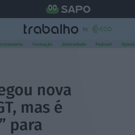
crutamento
Formação
Diversidade
Podcast
Opiniã
egou nova
GT, mas é
” para