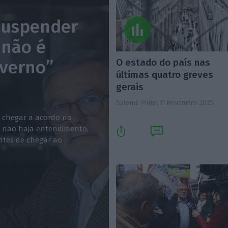
suspender
 não é
O estado do país nas
overno”
últimas quatro greves
gerais
Salomé Pinto,
11 Novembro 2025
l chegar a acordo na
e não haja entendimento,
ntes de chegar ao