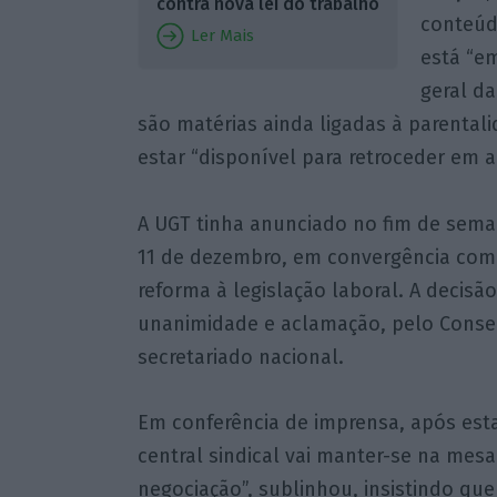
contra nova lei do trabalho
conteúd
Ler Mais
está “em
geral da
são matérias ainda ligadas à parentali
estar “disponível para retroceder em 
A UGT tinha anunciado no fim de sema
11 de dezembro, em convergência com 
reforma à legislação laboral. A decisão
unanimidade e aclamação, pelo Consel
secretariado nacional.
Em conferência de imprensa, após esta
central sindical vai manter-se na mes
negociação”, sublinhou, insistindo que 