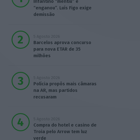
Infantino “mentiu” e
“enganou”. Luís Figo exige
demissão
5 Agosto 2026
Barcelos aprova concurso
para nova ETAR de 35
milhões
5 Agosto 2026
Polícia propôs mais câmaras
na AR, mas partidos
recusaram
5 Agosto 2026
Compra do hotel e casino de
Troia pelo Arrow tem luz
verde