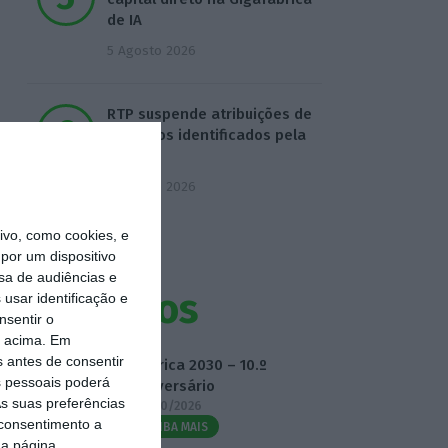
de IA
5 Agosto 2026
RTP suspende atribuições de
subsídios identificados pela
IGF
5 Agosto 2026
vo, como cookies, e
por um dispositivo
sa de audiências e
Eventos
usar identificação e
nsentir o
o acima. Em
s antes de consentir
Fábrica 2030 – 10.º
 pessoais poderá
Aniversário
s suas preferências
14/10/2026
 consentimento a
SAIBA MAIS
da página.