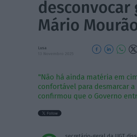
desconvocar g
Mário Mourã
Lusa
13 Novembro 2025
"Não há ainda matéria em ci
confortável para desmarcar a 
confirmou que o Governo en
secretário-geral da UGT dis