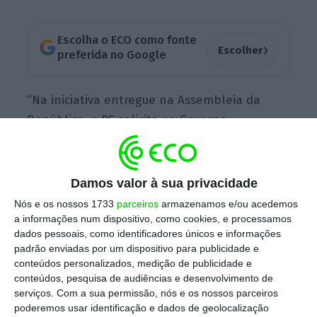
Escolha o ECO como fonte
›
Escolher
preferida no Google
“Na iniciativa entregue na Assembleia da
República, o PS solicita ao Governo
esclarecimentos, nomeadamente sobre o
instrumento jurídico e a base legal da
cedência, os fundamentos da decisão e o
Damos valor à sua privacidade
motivo de não ter sido aberto um
Nós e os nossos 1733
parceiros
armazenamos e/ou acedemos
procedimento concorrencial, o prazo e
a informações num dispositivo, como cookies, e processamos
dados pessoais, como identificadores únicos e informações
condições da utilização do imóvel, o valor da
padrão enviadas por um dispositivo para publicidade e
operação e os critérios usados na sua
conteúdos personalizados, medição de publicidade e
determinação”, explica o grupo parlamentar
conteúdos, pesquisa de audiências e desenvolvimento de
serviços.
Com a sua permissão, nós e os nossos parceiros
do PS.
poderemos usar identificação e dados de geolocalização