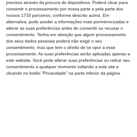
precisos através da procura de dispositivos. Poderá clicar para
consentir o processamento por nossa parte e pela parte dos
nossos 1733 parceiros, conforme descrito acima. Em
Governo admite arrendar à CIP sede do Ministério
alternativa, pode aceder a informações mais pormenorizadas e
da Economia
alterar as suas preferências antes de consentir ou recusar o
Ler Mais
consentimento.
Tenha em atenção que algum processamento
dos seus dados pessoais poderá não exigir o seu
consentimento, mas que tem o direito de se opor a esse
O Governo chegou a acordo com a
processamento. As suas preferências serão aplicadas apenas a
Confederação Empresarial de Portugal para
este website. Você pode alterar suas preferências ou retirar seu
consentimento a qualquer momento voltando a este site e
esta utilizar o Palácio do Manteigueiro, um
clicando no botão "Privacidade" na parte inferior da página.
acordo que vai passar pelo arrendamento do
espaço ou a cedência do direito de superfície.
A CIP vai poder usar o
Palácio na Rua da Horta
Seca, em pleno Chiado, a “título temporário”,
mas as condições ainda estão a ser definida
s
.
“Atento o elevado valor simbólico e