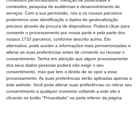
conteúdos personalizados, medição de publicidade e
possibilitando uma avaliação rápida, a nível
conteúdos, pesquisa de audiências e desenvolvimento de
serviços.
Com a sua permissão, nós e os nossos parceiros
da UE, das investigações de fraude. “Ao
poderemos usar identificação e dados de geolocalização
fornecer a estas entidades informações
precisos através da procura de dispositivos. Poderá clicar para
atempadas e abrangentes, as atividades
consentir o processamento por nossa parte e pela parte dos
nossos 1733 parceiros, conforme descrito acima. Em
fraudulentas podem ser rapidamente
alternativa, pode aceder a informações mais pormenorizadas e
identificadas, travadas e processadas”, explica
alterar as suas preferências antes de consentir ou recusar o
a Comissão em comunicado.
consentimento.
Tenha em atenção que algum processamento
dos seus dados pessoais poderá não exigir o seu
consentimento, mas que tem o direito de se opor a esse
“Esta colaboração reforça o combate à fraude
processamento. As suas preferências serão aplicadas apenas a
transfronteiriça e promove um ambiente
este website. Você pode alterar suas preferências ou retirar seu
consentimento a qualquer momento voltando a este site e
empresarial justo e equitativo em toda a UE”,
clicando no botão "Privacidade" na parte inferior da página.
defende a Comissão em comunicado. Este
tipo específico de fraude transfronteiriça do
IVA – a fraude carrossel ou fraude
intracomunitária do operador fictício (MTIC) –
é “frequentemente orquestrado por