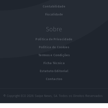
Contabilidade
Fiscalidade
Sobre
Política de Privacidade
Política de Cookies
Termos e Condições
Ficha Técnica
Estatuto Editorial
Contactos
© Copyright ECO 2026 Swipe News, SA. Todos os Direitos Reservados