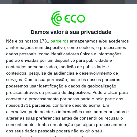
Damos valor à sua privacidade
Nós e os nossos 1731
parceiros
armazenamos e/ou acedemos
a informações num dispositivo, como cookies, e processamos
dados pessoais, como identificadores únicos e informações
padrão enviadas por um dispositivo para publicidade e
conteúdos personalizados, medição de publicidade e
O presidente da Associação Mutualista
conteúdos, pesquisa de audiências e desenvolvimento de
serviços.
Com a sua permissão, nós e os nossos parceiros
Montepio Geral e novamente candidato ao
poderemos usar identificação e dados de geolocalização
cargo, Virgílio Lima, afirma que a situação
precisos através da procura de dispositivos. Poderá clicar para
financeira do grupo melhorou nos últimos
consentir o processamento por nossa parte e pela parte dos
nossos 1731 parceiros, conforme descrito acima. Em
anos e espera que o Banco Montepio pague
alternativa, pode aceder a informações mais pormenorizadas e
mais dividendos à mutualista nos próximos
alterar as suas preferências antes de consentir ou recusar o
anos.
consentimento.
Tenha em atenção que algum processamento
dos seus dados pessoais poderá não exigir o seu