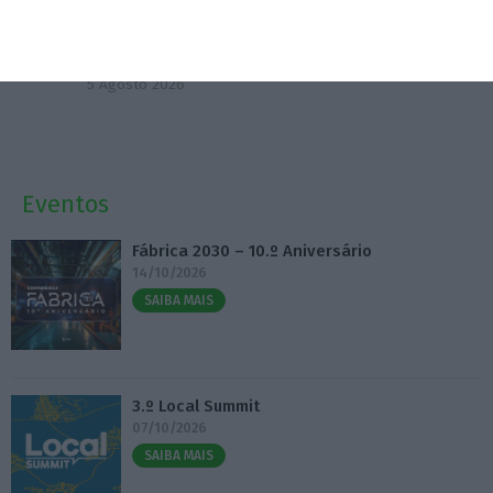
Visabeira compra empresa de instalações
elétricas nos EUA
5 Agosto 2026
Eventos
Fábrica 2030 – 10.º Aniversário
14/10/2026
SAIBA MAIS
3.º Local Summit
07/10/2026
SAIBA MAIS