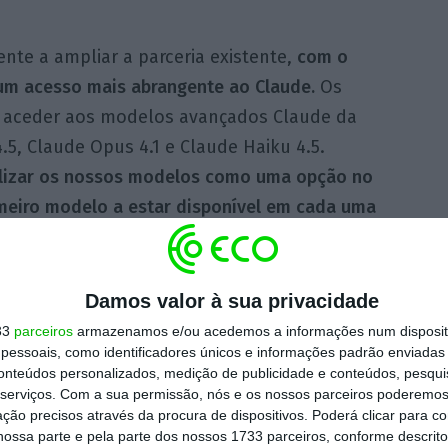
ente a ampliar a parceria existente,
com o
um acesso mais abrangente ao Claude.
Os
o aceder aos modelos avançados Claude da
.5, Claude Opus 4.1 e Claude Haiku 4.5.
ilizar os nossos modelos como uma opção no
rimeiro modelo a estar disponível em cada uma
rio Amodei, CEO da Anthropic, no vídeo
Damos valor à sua privacidade
parceria:
33
parceiros
armazenamos e/ou acedemos a informações num dispositi
essoais, como identificadores únicos e informações padrão enviadas 
conteúdos personalizados, medição de publicidade e conteúdos, pesqui
serviços.
Com a sua permissão, nós e os nossos parceiros poderemos 
ção precisos através da procura de dispositivos. Poderá clicar para co
ossa parte e pela parte dos nossos 1733 parceiros, conforme descrit