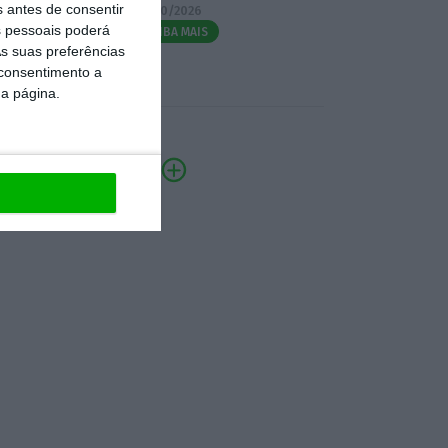
s antes de consentir
07/10/2026
 pessoais poderá
SAIBA MAIS
s suas preferências
 consentimento a
da página.