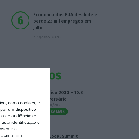
Economia dos EUA desilude e
perde 23 mil empregos em
julho
7 Agosto 2026
Eventos
Fábrica 2030 – 10.º
Aniversário
vo, como cookies, e
14/10/2026
por um dispositivo
SAIBA MAIS
sa de audiências e
usar identificação e
nsentir o
o acima. Em
3.º Local Summit