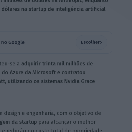
mil milhões de dólares na Anthropic, enquanto
 dólares na startup de inteligência artificial
›
a no Google
Escolher
teu-se a
adquirir trinta mil milhões de
do Azure da Microsoft e contratou
t, utilizando os sistemas Nvidia Grace
em design e engenharia, com o objetivo de
agem da startup
para alcançar o melhor
 e redução do custo total de propriedade,