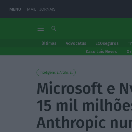
MENU
MAIL
JORNAIS
Últimas
Advocatus
ECOseguros
T
Caso Luís Neves
Or
Inteligência Artificial
Microsoft e N
15 mil milhõe
Anthropic nu