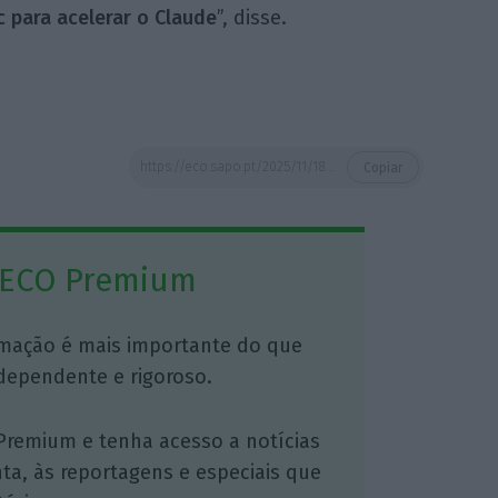
 para acelerar o Claude
”, disse.
https://eco.sapo.pt/2025/11/18/microsoft-e-nvidia-investem-15-mil-milhoes-de-dolares-na-anthropic-numa-parceria-estrategica/
Copiar
 ECO Premium
mação é mais importante do que
dependente e rigoroso.
Premium e tenha acesso a notícias
nta, às reportagens e especiais que