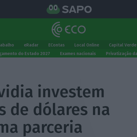
rabalho
eRadar
EContas
Local Online
Capital Verde
çamento do Estado 2027
Exames nacionais
Privatização d
vidia investem
s de dólares na
ma parceria