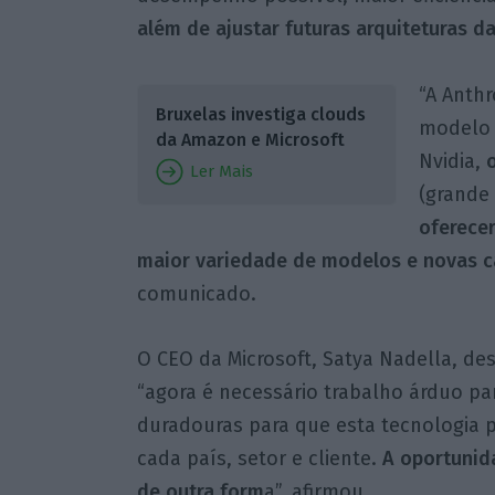
além de ajustar futuras arquiteturas da
“A Anthr
Bruxelas investiga clouds
modelo 
da Amazon e Microsoft
Nvidia,
Ler Mais
(grande
oferecer
maior variedade de modelos e novas 
comunicado.
O CEO da Microsoft, Satya Nadella, d
“agora é necessário trabalho árduo pa
duradouras para que esta tecnologia p
cada país, setor e cliente.
A oportunid
de outra form
a”, afirmou.