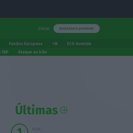
Entrar
Assinatura premium
Fundos Europeus
+M
ECO Avenida
a TAP
Ataque ao Irão
Últimas
12:06