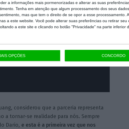
eder a informações mais pormenorizadas e alterar as suas preferência
timento.
Tenha em atenção que algum processamento dos seus dados
nsentimento, mas que tem o direito de se opor a esse processamento. A
as a este website. Você pode alterar suas preferências ou retirar seu
tando a este site e clicando no botão "Privacidade" na parte inferior 
AIS OPÇÕES
CONCORDO
Huang, considerou que a parceria representa
o a tornar-se realidade para nós. Sempre
do Dario,
e esta é a primeira vez que nos