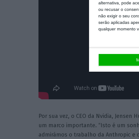
alternativa, pode ac
ou recusar o consen
não exigir o seu co
serão aplicadas apen
qualquer momento vol
M
Por sua vez, o CEO da Nvidia, Jensen 
um marco importante. “Isto é um sonh
admirámos o trabalho da Anthropic e 