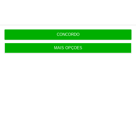
DGS emite recomendações para observar o
eclipse solar
19:20
CONCORDO
Amigo de Neves também fez obra para diretor
financeiro da PJ
MAIS OPÇÕES
19:14
Fecho de fábrica de calçado em Gaia atira 54 para
desemprego
Populares