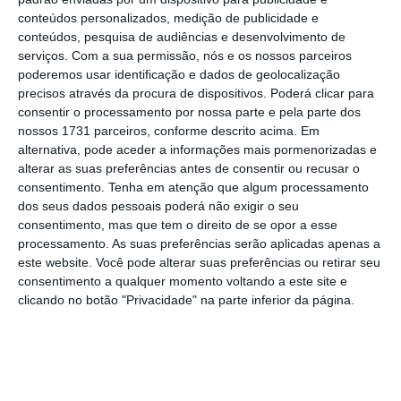
Executivo. “Este pacote é um
retrocesso
conteúdos personalizados, medição de publicidade e
civilizacional sem precedentes
e que nem
conteúdos, pesquisa de audiências e desenvolvimento de
sequer está alinhado com as economias que
serviços.
Com a sua permissão, nós e os nossos parceiros
poderemos usar identificação e dados de geolocalização
este governo tem como referência”, considera.
precisos através da procura de dispositivos. Poderá clicar para
consentir o processamento por nossa parte e pela parte dos
“
O momento exige consciência social de forma
nossos 1731 parceiros, conforme descrito acima. Em
alternativa, pode aceder a informações mais pormenorizadas e
a combater este ataque sem precedentes ao
alterar as suas preferências antes de consentir ou recusar o
movimento sindical, às convenções coletivas e
consentimento.
Tenha em atenção que algum processamento
à proteção familiar
que terá impacto não só
dos seus dados pessoais poderá não exigir o seu
consentimento, mas que tem o direito de se opor a esse
nesta geração como nas futuras”, diz também
processamento. As suas preferências serão aplicadas apenas a
o comunicado, que acrescenta que “o
este website. Você pode alterar suas preferências ou retirar seu
Governo não está a reformar o Código do
consentimento a qualquer momento voltando a este site e
clicando no botão "Privacidade" na parte inferior da página.
Trabalho — está a testar o país”.
Além da TAP,
o sindicato representa também
trabalhadores da SATA ou
Easyjet
.