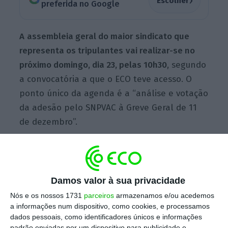
›
Escolher
preferida no Google
A
assembleia geral do maior sindicato que
representa os tripulantes
vai realizar-se no
próximo domingo, dia 23, pelas 10h30
, segundo
a convocatória a que o ECO teve acesso. O
ponto único da agenda é a “análise e votação
da adesão pelo SNPVAC à Greve Geral de 11
de dezembro”.
A
direção do sindicato
, liderada por Ricardo
Penarróias, divulgou esta quarta-feira de
Damos valor à sua privacidade
manhã um comunicado onde
defende a
Nós e os nossos 1731
parceiros
armazenamos e/ou acedemos
adesão à greve
contra as alterações à
a informações num dispositivo, como cookies, e processamos
legislação do trabalho propostas pelo
dados pessoais, como identificadores únicos e informações
padrão enviadas por um dispositivo para publicidade e