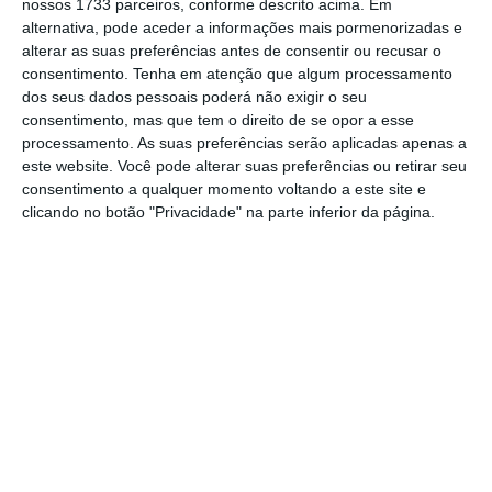
promitentes compradores, cujos imóveis ainda
nossos 1733 parceiros, conforme descrito acima. Em
alternativa, pode aceder a informações mais pormenorizadas e
estão por concluir
“, no concelho de Palmela.
alterar as suas preferências antes de consentir ou recusar o
consentimento.
Tenha em atenção que algum processamento
“Assim, para a consumação do plano, [o
dos seus dados pessoais poderá não exigir o seu
consentimento, mas que tem o direito de se opor a esse
detido] constituiu, em 2017, uma empresa
processamento. As suas preferências serão aplicadas apenas a
direcionada para a construção de
este website. Você pode alterar suas preferências ou retirar seu
empreendimentos imobiliários (…), no âmbito
consentimento a qualquer momento voltando a este site e
clicando no botão "Privacidade" na parte inferior da página.
dos quais vieram a ser construídos vários
imóveis para venda”, descreveu a PJ.
O suspeito, como representante legal da
referida empresa, “utilizou em algumas
situações os serviços de empresas do ramo
imobiliário e agentes imobiliários, que
serviam de intermediários na venda dos
imóveis”, antes da conclusão das obras, tendo