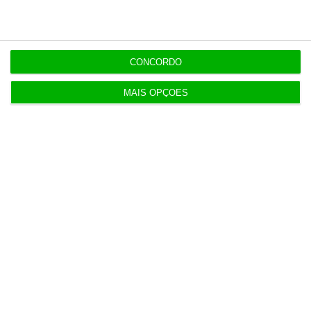
Lucro do Montepio desce 17% castigado por ‘one
offs’
5 Agosto 2026
CONCORDO
MAIS OPÇÕES
Disney e TikTok aliam-se nos vídeos de curto
formato
5 Agosto 2026
Eclipse solar deve reduzir produção solar na
Ibéria
6 Agosto 2026
Defined.ai mexe na liderança executiva com duas
saídas
7 Agosto 2026