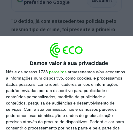
›
Escolher
preferida no Google
“
O detido, já com antecedentes policiais pelo
mesmo tipo de crime, foi presente a primeiro
interrogatório judicial, para aplicação de
medidas de coação, tendo ficado em prisão
preventiva
“, num inquérito tutelado pelo
Departamento de Investigação e Ação Penal
Damos valor à sua privacidade
de Setúbal.
Nós e os nossos 1733
parceiros
armazenamos e/ou acedemos
a informações num dispositivo, como cookies, e processamos
dados pessoais, como identificadores únicos e informações
padrão enviadas por um dispositivo para publicidade e
A investigação dirigida pelo Departamento de
conteúdos personalizados, medição de publicidade e
Investigação Criminal setubalense concluiu
conteúdos, pesquisa de audiências e desenvolvimento de
que o suspeito, “
entre sinal, reforço de sinal e
serviços.
Com a sua permissão, nós e os nossos parceiros
poderemos usar identificação e dados de geolocalização
adiantamento de pagamento, terá recebido
precisos através da procura de dispositivos. Poderá clicar para
mais de três milhões de euros, dos
consentir o processamento por nossa parte e pela parte dos