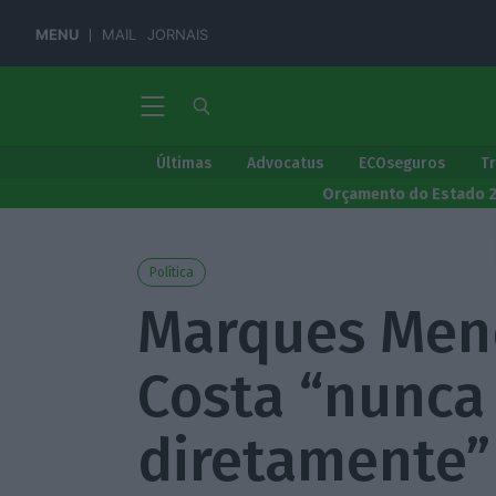
MENU
MAIL
JORNAIS
Últimas
Advocatus
ECOseguros
T
Orçamento do Estado 
Política
Marques Mend
Costa “nunca 
diretamente”