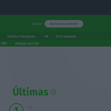
Entrar
Assinatura premium
Fundos Europeus
+M
ECO Avenida
a TAP
Ataque ao Irão
Últimas
9:36