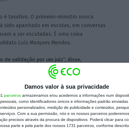
o é taxativo. O primeiro-ministro nunca
erá sido apanhado em escutas, em conversas
avam a ser escutadas. É uma coisa
andidato Luís Marques Mendes.
 de validação por um juiz”, disse,
cimento, “todas as questões foram tratadas
Damos valor à sua privacidade
que está tudo esclarecido. Agora, se
31
parceiros
armazenamos e/ou acedemos a informações num dispositi
essoais, como identificadores únicos e informações padrão enviadas 
 que o comunicado está errado, então
conteúdos personalizados, medição de publicidade e conteúdos, pesqui
ficial do Ministério Público, para mim as
serviços.
Com a sua permissão, nós e os nossos parceiros poderemos 
ção precisos através da procura de dispositivos. Poderá clicar para co
ossa parte e pela parte dos nossos 1731 parceiros, conforme descrit