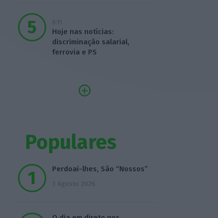
8:11
Hoje nas notícias:
discriminação salarial,
ferrovia e PS
Populares
Perdoai-lhes, São “Nossos”
3 Agosto 2026
O dia em direto nos