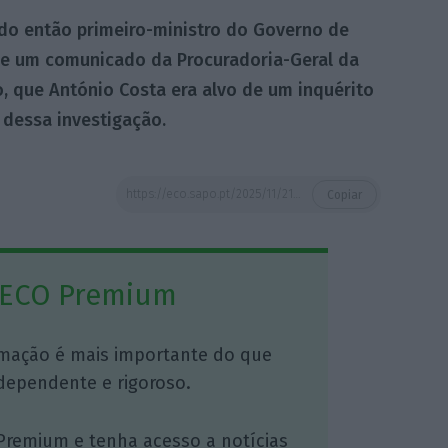
do então primeiro-ministro do Governo de
de um comunicado da Procuradoria-Geral da
o, que António Costa era alvo de um inquérito
 dessa investigação.
https://eco.sapo.pt/2025/11/21/marques-mendes-diz-que-costa-nunca-foi-escutado-diretamente-e-considera-se-esclarecido/
Copiar
 ECO Premium
mação é mais importante do que
dependente e rigoroso.
Premium e tenha acesso a notícias