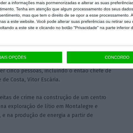
eder a informações mais pormenorizadas e alterar as suas preferência
e, no âmbito de escutas realizadas a outras
timento.
Tenha em atenção que algum processamento dos seus dados
nsentimento, mas que tem o direito de se opor a esse processamento. A
s em que era interveniente o primeiro-
as a este website. Você pode alterar suas preferências ou retirar seu
do que essas escutas foram sempre do
tando a este site e clicando no botão "Privacidade" na parte inferior 
o Tribunal de Justiça.
e novembro de 2023, foram detidas e
AIS OPÇÕES
CONCORDO
ormente libertadas no âmbito da Operação
er cinco pessoas, incluindo o então chefe de
 de Costa, Vítor Escária.
eitas de crime na construção de um centro
 na exploração de lítio em Montalegre e
, e na produção de energia a partir de