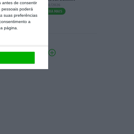
s antes de consentir
07/10/2026
 pessoais poderá
SAIBA MAIS
s suas preferências
 consentimento a
da página.