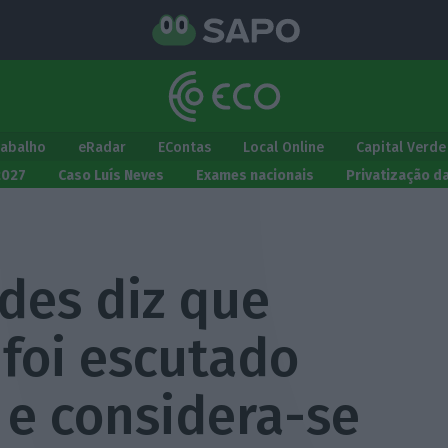
rabalho
eRadar
EContas
Local Online
Capital Verde
2027
Caso Luís Neves
Exames nacionais
Privatização d
es diz que
foi escutado
 e considera-se