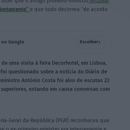
a dizer que o antigo primeiro-ministro
António
diretamente”
e que tudo decorreu “de acordo
›
a no Google
Escolher
 de uma visita à feira Decorhotel, em Lisboa,
foi questionado sobre a notícia do Diário de
-ministro António Costa foi alvo de escutas 22
 superiores, estando em causa conversas com
ria-Geral da República (PGR) reconheceu que
e o ex-primeiro-ministro era interveniente e