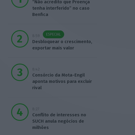
“Não acredito que Proença
tenha interferido” no caso
Benfica
ESPECIAL
8:59
Desbloquear o crescimento,
exportar mais valor
8:42
Consórcio da Mota-Engil
aponta motivos para excluir
rival
8:27
Conflito de interesses no
SUCH anula negócios de
milhões