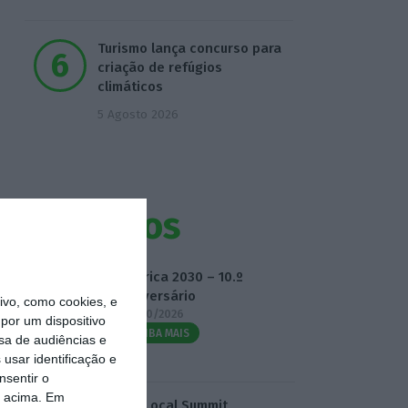
Turismo lança concurso para
criação de refúgios
climáticos
5 Agosto 2026
Eventos
Fábrica 2030 – 10.º
Aniversário
vo, como cookies, e
14/10/2026
por um dispositivo
SAIBA MAIS
sa de audiências e
usar identificação e
nsentir o
o acima. Em
3.º Local Summit