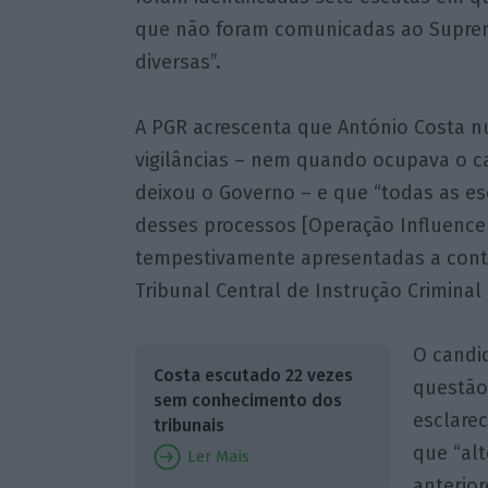
que não foram comunicadas ao Supremo
diversas”.
A PGR acrescenta que António Costa n
vigilâncias – nem quando ocupava o c
deixou o Governo – e que “todas as es
desses processos [Operação Influence
tempestivamente apresentadas a contro
Tribunal Central de Instrução Criminal (
O candi
Costa escutado 22 vezes
questão 
sem conhecimento dos
esclarec
tribunais
que “alt
Ler Mais
anterior