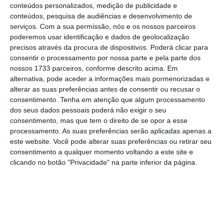
desenvolvidos e emergentes no centro de
conteúdos personalizados, medição de publicidade e
conteúdos, pesquisa de audiências e desenvolvimento de
exposições Nasrec de Joanesburgo, sob a
serviços.
Com a sua permissão, nós e os nossos parceiros
presidência rotativa sul-africana.
poderemos usar identificação e dados de geolocalização
precisos através da procura de dispositivos. Poderá clicar para
consentir o processamento por nossa parte e pela parte dos
nossos 1733 parceiros, conforme descrito acima. Em
O primeiro pilar, precisou, são os “
grandes
alternativa, pode aceder a informações mais pormenorizadas e
investimentos em grandes infraestruturas
alterar as suas preferências antes de consentir ou recusar o
soberanas de computação de IA, que
consentimento.
Tenha em atenção que algum processamento
dos seus dados pessoais poderá não exigir o seu
chamamos de gigafábricas de IA
“. O interesse
consentimento, mas que tem o direito de se opor a esse
do setor privado é esmagador: inicialmente
processamento. As suas preferências serão aplicadas apenas a
planeamos construir 15 dessas fábricas.
este website. Você pode alterar suas preferências ou retirar seu
consentimento a qualquer momento voltando a este site e
“Recebemos mais de 74 propostas”, afirmou.
clicando no botão "Privacidade" na parte inferior da página.
O segundo pilar foca-se na “adoção da IA na
economia e na sociedade”, enumerou.
Introduzimos o princípio básico, mas