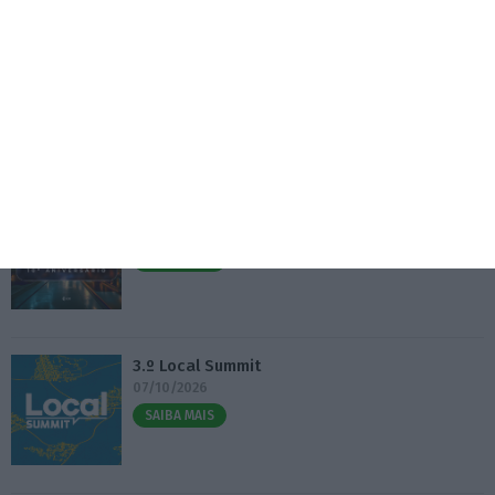
com emprego
5 Agosto 2026
Eventos
Fábrica 2030 – 10.º Aniversário
14/10/2026
SAIBA MAIS
3.º Local Summit
07/10/2026
SAIBA MAIS