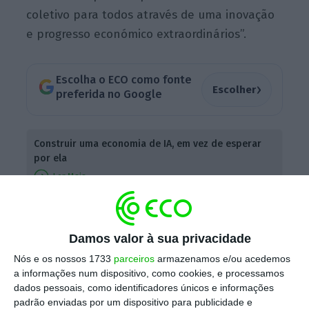
coletivo para todos através de uma inovação
e progresso económico extraordinários”.
Escolha o ECO como fonte
›
Escolher
preferida no Google
Construir uma economia de IA, em vez de esperar
por ela
Ler Mais
A líder da CE explicou que a Europa tem uma
Damos valor à sua privacidade
estratégia para o desenvolvimento da IA
baseada em três pilares, no último dia da
Nós e os nossos 1733
parceiros
armazenamos e/ou acedemos
a informações num dispositivo, como cookies, e processamos
reunião que desde sábado reúne chefes de
dados pessoais, como identificadores únicos e informações
Estado e de Governo do grupo de países
padrão enviadas por um dispositivo para publicidade e