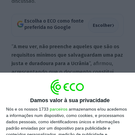
discussão.
Escolha o ECO como fonte
›
Escolher
preferida no Google
“
A meu ver, não preenche aqueles que são os
requisitos mínimos que salvaguardam uma paz
justa e duradoura para a Ucrânia
“, afirmou,
acrescentando que o documento constitui
“uma base”, mas “muito insuficiente para
aquilo que são os objetivos europeus”.
Damos valor à sua privacidade
Nós e os nossos 1733
parceiros
armazenamos e/ou acedemos
O primeiro-ministro sublinhou que todos os
a informações num dispositivo, como cookies, e processamos
esforços de mediação são positivos. “
A
dados pessoais, como identificadores únicos e informações
mediação dos Estados Unidos, a participação
padrão enviadas por um dispositivo para publicidade e
conteúdos personalizados, medição de publicidade e