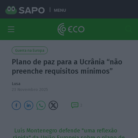
MENU
Guerra na Europa
Plano de paz para a Ucrânia “não
preenche requisitos mínimos”
Lusa
23 Novembro 2025
2
Luís Montenegro defende "uma reflexão
rápida" da União Europeia sobre o plano de