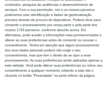
dos Estados Unidos num processo de paz é
conteúdos, pesquisa de audiências e desenvolvimento de
bem-vinda
“, disse, frisando porém que “a
serviços.
Com a sua permissão, nós e os nossos parceiros
interação com a Europa é obrigatória”.
poderemos usar identificação e dados de geolocalização
precisos através da procura de dispositivos. Poderá clicar para
consentir o processamento por nossa parte e pela parte dos
“A Europa tem todo o interesse em poder ser
nossos 1733 parceiros, conforme descrito acima. Em
uma parte ativa deste processo e é isso que
alternativa, pode aceder a informações mais pormenorizadas e
alterar as suas preferências antes de consentir ou recusar o
nós amanhã tentaremos fazer na reunião
consentimento.
Tenha em atenção que algum processamento
que foi convocada para esse efeito”, afirmou.
dos seus dados pessoais poderá não exigir o seu
O objetivo, continuou, é “
fazer evoluir estas
consentimento, mas que tem o direito de se opor a esse
processamento. As suas preferências serão aplicadas apenas a
bases de acordo, de maneira a salvaguardar o
este website. Você pode alterar suas preferências ou retirar seu
interesse da Europa e também o interesse da
consentimento a qualquer momento voltando a este site e
Ucrânia, que não está, na minha opinião,
clicando no botão "Privacidade" na parte inferior da página.
devidamente salvaguardado
“.
O presidente do Conselho Europeu, António
Costa, convidou os líderes dos 27 Estados-