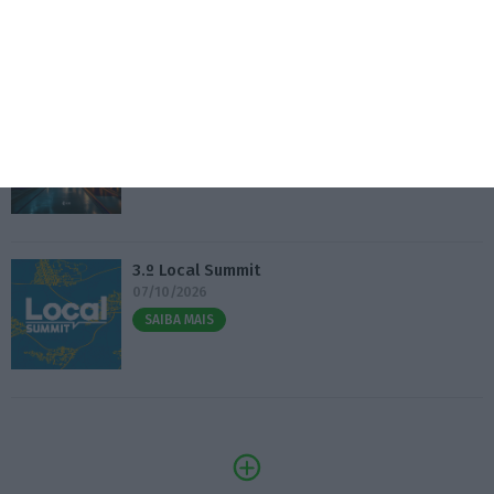
Eventos
Fábrica 2030 – 10.º Aniversário
14/10/2026
SAIBA MAIS
3.º Local Summit
07/10/2026
SAIBA MAIS