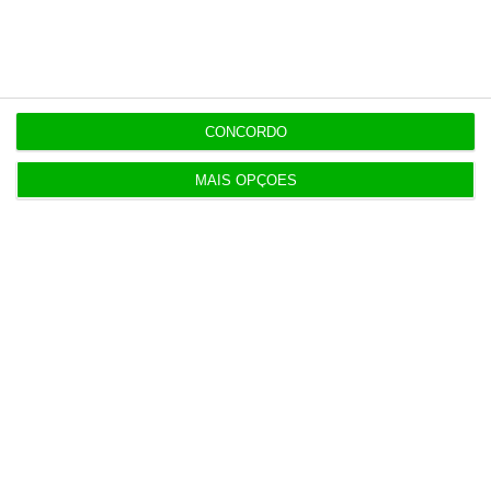
Últimas
22:21
Executivos da FIFA pressionados a aprovar plano
de Infantino
CONCORDO
MAIS OPÇÕES
22:18
Portugal com 680 óbitos em excesso em três
períodos do verão
22:16
Seguro: “inaceitável” que Estado se demita do
apoio social
20:27
Praias com “impactos significativos” devido ao