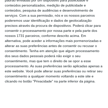
padrão enviadas por um dispositivo para publicidade e
conteúdos personalizados, medição de publicidade e
“A História oferece muitos exemplos de
conteúdos, pesquisa de audiências e desenvolvimento de
intensas vagas de investimento que, apesar
serviços.
Com a sua permissão, nós e os nossos parceiros
poderemos usar identificação e dados de geolocalização
de variações no ciclo de investimento,
precisos através da procura de dispositivos. Poderá clicar para
acabaram por deixar tecnologias
consentir o processamento por nossa parte e pela parte dos
transformadoras que revolucionaram as
nossos 1731 parceiros, conforme descrito acima. Em
alternativa, pode aceder a informações mais pormenorizadas e
economias durante décadas”, lembrou a
alterar as suas preferências antes de consentir ou recusar o
presidente do BCE.
“Há motivos para acreditar
consentimento.
Tenha em atenção que algum processamento
que a IA se pode disseminar mais rapidamente
dos seus dados pessoais poderá não exigir o seu
consentimento, mas que tem o direito de se opor a esse
e desencadear ganhos económicos tangíveis
processamento. As suas preferências serão aplicadas apenas a
mais depressa do que as anteriores vagas
este website. Você pode alterar suas preferências ou retirar seu
tecnológicas”,
referiu a economista,
no
consentimento a qualquer momento voltando a este site e
clicando no botão "Privacidade" na parte inferior da página.
BratislavAI Forum
, que decorre até quarta-
feira na capital eslovaca.
Para Lagarde,
“com os Estados Unidos e a