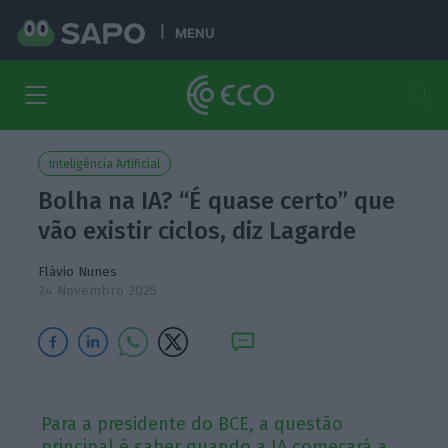
MENU
Inteligência Artificial
Bolha na IA? “É quase certo” que
vão existir ciclos, diz Lagarde
Flávio Nunes
24 Novembro 2025
Para a presidente do BCE, a questão
principal é saber quando a IA começará a