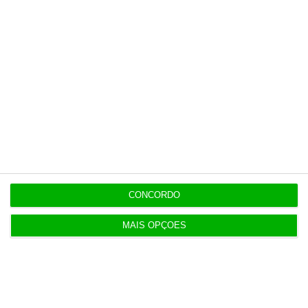
Veja todos os planos
Últimas
7 Agosto 2026
Espanha repõe controlos fronteiriços a viajantes
de Itália
CONCORDO
MAIS OPÇÕES
7 Agosto 2026
Seguro promulga decreto para regime de
heranças indivisas
7 Agosto 2026