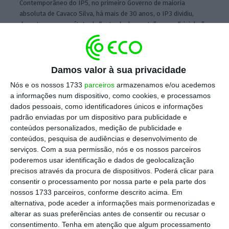
Contemporâneo do IP5, no primeiro Governo de maioria
absoluta de Cavaco Silva, há mais de 30 anos, o IP3 dividiu,
durante anos, o epíteto de “estrada da morte” com o “vizinho”
IP5. Entretanto, enquanto o IP5 foi há muito substituído pela
autoestrada A25, o IP3 apenas teve alguns troços com
duplicação de vias (2×2), não perdendo parte das
características de perfil, piso e fraca visibilidade que marcam
Damos valor à sua privacidade
décadas de sinistralidade grave
Nós e os nossos 1733
parceiros
armazenamos e/ou acedemos
Hugo Amaral/ECO
a informações num dispositivo, como cookies, e processamos
dados pessoais, como identificadores únicos e informações
O
ministro das Infraestruturas e da
padrão enviadas por um dispositivo para publicidade e
conteúdos personalizados, medição de publicidade e
Habitação
, Miguel Pinto Luz, revelou
conteúdos, pesquisa de audiências e desenvolvimento de
nesta segunda-feira que
até 15 de dezembro
serviços.
Com a sua permissão, nós e os nossos parceiros
haverá uma decisão sobre o traçado do IP3,
poderemos usar identificação e dados de geolocalização
precisos através da procura de dispositivos. Poderá clicar para
que terá perfil de autoestrada até 2034.
consentir o processamento por nossa parte e pela parte dos
nossos 1733 parceiros, conforme descrito acima. Em
alternativa, pode aceder a informações mais pormenorizadas e
Escolha o ECO como fonte
›
Escolher
alterar as suas preferências antes de consentir ou recusar o
preferida no Google
consentimento.
Tenha em atenção que algum processamento