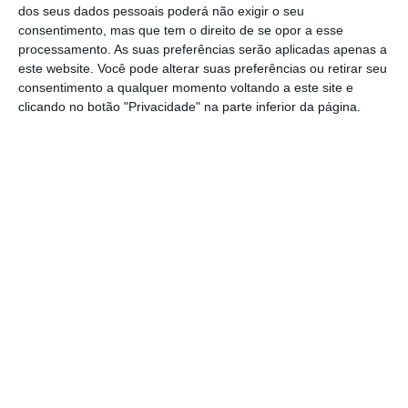
dos seus dados pessoais poderá não exigir o seu
consentimento, mas que tem o direito de se opor a esse
“
Tomámos uma decisão
. Até ao final deste
processamento. As suas preferências serão aplicadas apenas a
ano, diria até à primeira quinzena de
este website. Você pode alterar suas preferências ou retirar seu
dezembro, teremos uma
decisão das duas
consentimento a qualquer momento voltando a este site e
clicando no botão "Privacidade" na parte inferior da página.
comunidades intermunicipais sobre qual o
traçado em que devemos apostar
”, anunciou
Miguel Pinto Luz.
Reabilitação da IP3 poupa 22 minutos entre
Coimbra e Viseu
Ler Mais
O governante falava aos jornalistas no final
de uma reunião com a presença de autarcas
de 18 municípios e com as duas Comunidades