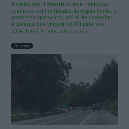
Ministro das Infraestruturas e Habitação
reuniu-se com entidades da região Centro e
prometeu apresentar, até 15 de dezembro,
a solução que vingará no IP3 para, até
2034, torná-lo uma autoestrada.