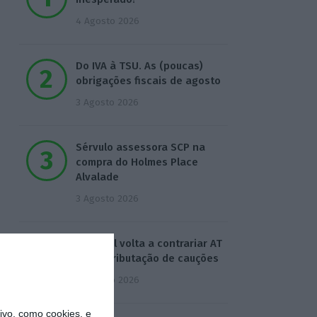
4 Agosto 2026
Do IVA à TSU. As (poucas)
obrigações fiscais de agosto
3 Agosto 2026
Sérvulo assessora SCP na
compra do Holmes Place
Alvalade
3 Agosto 2026
Tribunal volta a contrariar AT
sobre tributação de cauções
4 Agosto 2026
vo, como cookies, e