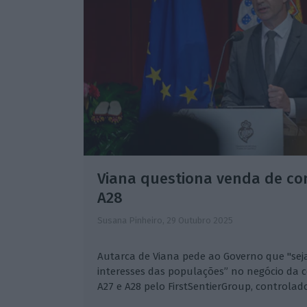
Viana questiona venda de co
A28
Susana Pinheiro,
29 Outubro 2025
Autarca de Viana pede ao Governo que "se
interesses das populações” no negócio da 
A27 e A28 pelo FirstSentierGroup, controla