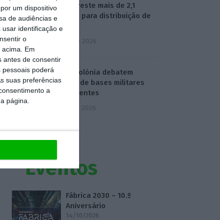
Beja investe mais de 2,1
por um dispositivo
milhões para distribuição de
sa de audiências e
água
usar identificação e
nsentir o
4 Agosto 2026
o acima. Em
s antes de consentir
 pessoais poderá
EUA e Polónia debatem
s suas preferências
criação de bases militares
 consentimento a
permanentes
da página.
5 Agosto 2026
Eventos
Fábrica 2030 – 10.º
Aniversário
14/10/2026