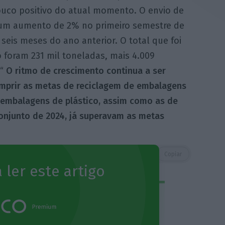
ouco positivo do atual momento. O envio de
 um aumento de 2% no primeiro semestre de
is meses do ano anterior. O total que foi
 foram 231 mil toneladas, mais 4.009
 “
O ritmo de crescimento continua a ser
cumprir as metas de reciclagem de embalagens
 embalagens de plástico, assim como as de
conjunto de 2024, já superavam as metas
https://eco.sapo.pt/2025/12/01/portugal-em-risco-de-nao-cumprir-metas-de-reciclagem/
Copiar
 ler este artigo
 ECO Premium