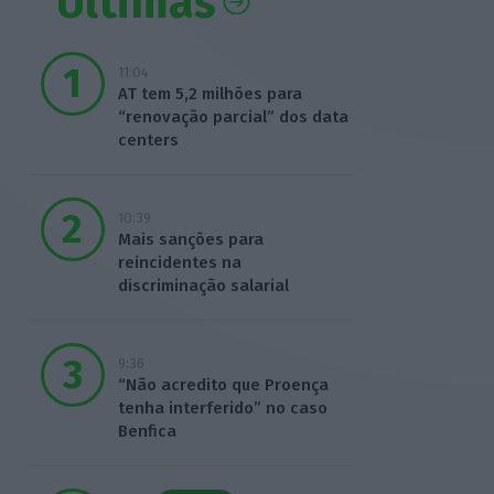
Últimas
11:04
AT tem 5,2 milhões para
“renovação parcial” dos data
centers
10:39
Mais sanções para
reincidentes na
discriminação salarial
9:36
“Não acredito que Proença
tenha interferido” no caso
Benfica