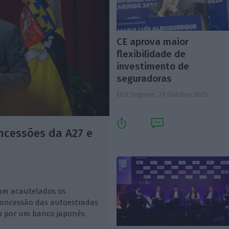
CE aprova maior
flexibilidade de
investimento de
seguradoras
ECO Seguros,
29 Outubro 2025
ncessões da A27 e
jam acautelados os
concessão das autoestradas
do por um banco japonês.