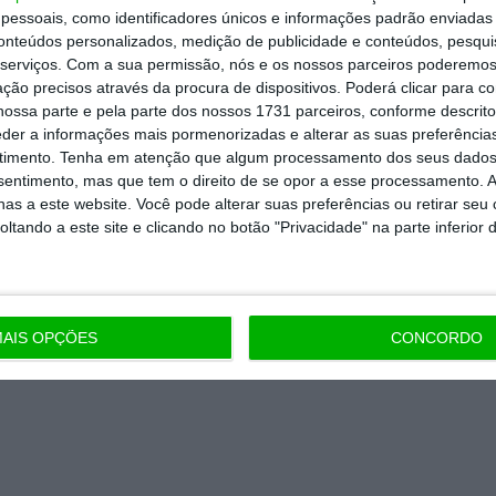
essoais, como identificadores únicos e informações padrão enviadas 
conteúdos personalizados, medição de publicidade e conteúdos, pesqui
serviços.
Com a sua permissão, nós e os nossos parceiros poderemos 
ção precisos através da procura de dispositivos. Poderá clicar para co
ossa parte e pela parte dos nossos 1731 parceiros, conforme descrit
eder a informações mais pormenorizadas e alterar as suas preferência
timento.
Tenha em atenção que algum processamento dos seus dados
nsentimento, mas que tem o direito de se opor a esse processamento. A
as a este website. Você pode alterar suas preferências ou retirar seu
tando a este site e clicando no botão "Privacidade" na parte inferior 
AIS OPÇÕES
CONCORDO