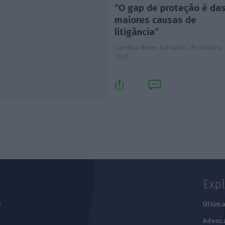
“O gap de proteção é da
maiores causas de
litigância”
Carolina Neves Carvalho,
29 Outubro
2025
Exp
a
Última
Advoc