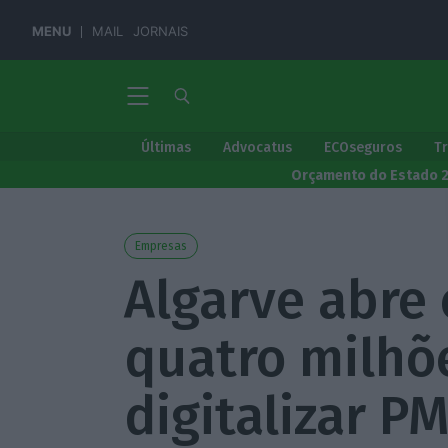
MENU
MAIL
JORNAIS
Últimas
Advocatus
ECOseguros
T
Orçamento do Estado 
Empresas
Algarve abre
quatro milhõ
digitalizar P