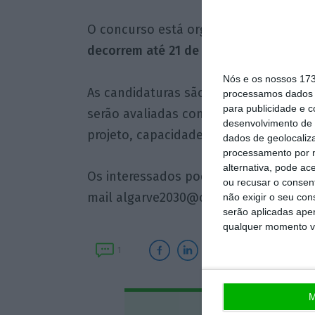
O concurso está organizado em duas fa
decorrem até 21 de março de 2026. E, n
Nós e os nossos 17
As candidaturas são submetidas atrav
processamos dados p
para publicidade e 
serão avaliadas com base nos critério
desenvolvimento de 
projeto, capacidade de execução e imp
dados de geolocaliza
processamento por n
alternativa, pode ac
Os interessados podem obter mais info
ou recusar o consen
mail
algarve2030@ccdr-alg.pt
.
não exigir o seu co
serão aplicadas apen
qualquer momento vol
1
M