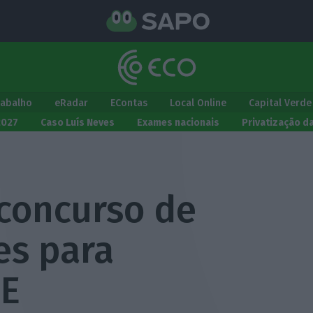
rabalho
eRadar
EContas
Local Online
Capital Verde
2027
Caso Luís Neves
Exames nacionais
Privatização d
 concurso de
es para
ME