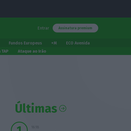
Entrar
Assinatura premium
Fundos Europeus
+M
ECO Avenida
a TAP
Ataque ao Irão
Últimas
16:18