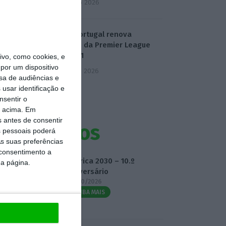
4 Agosto 2026
Dazn Portugal renova
direitos da Premier League
até 2031
vo, como cookies, e
por um dispositivo
5 Agosto 2026
sa de audiências e
usar identificação e
nsentir o
o acima. Em
s antes de consentir
Eventos
 pessoais poderá
s suas preferências
 consentimento a
Fábrica 2030 – 10.º
da página.
Aniversário
14/10/2026
SAIBA MAIS