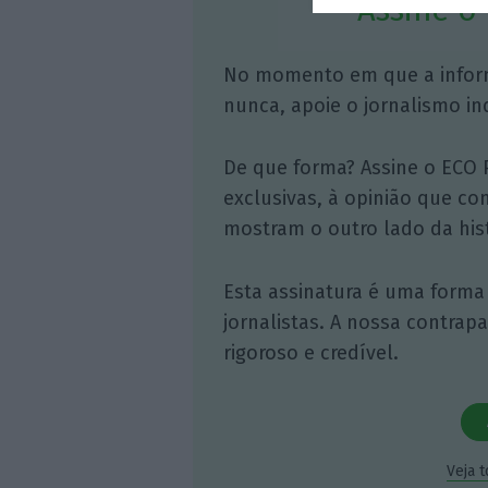
Assine o
No momento em que a infor
nunca, apoie o jornalismo in
De que forma? Assine o ECO 
exclusivas, à opinião que co
mostram o outro lado da hist
Esta assinatura é uma forma
jornalistas. A nossa contrap
rigoroso e credível.
Veja 