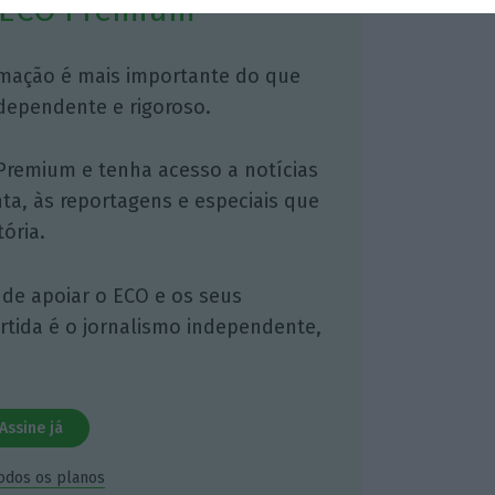
 ECO Premium
mação é mais importante do que
dependente e rigoroso.
Premium e tenha acesso a notícias
nta, às reportagens e especiais que
ória.
 de apoiar o ECO e os seus
artida é o jornalismo independente,
Assine já
todos os planos