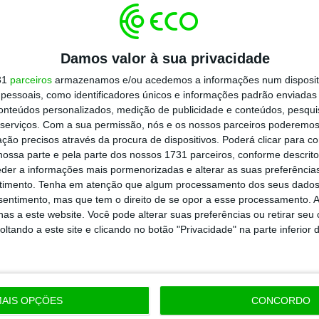
ses. Na primeira fase, as
candidaturas
a segunda, decorrem até 30 de junho.
Damos valor à sua privacidade
31
parceiros
armazenamos e/ou acedemos a informações num dispositi
és do Balcão dos Fundos (Balcão 2030) e
essoais, como identificadores únicos e informações padrão enviadas 
conteúdos personalizados, medição de publicidade e conteúdos, pesqui
s de adequação estratégica, qualidade do
serviços.
Com a sua permissão, nós e os nossos parceiros poderemos 
acto económico e regional.
ção precisos através da procura de dispositivos. Poderá clicar para co
ossa parte e pela parte dos nossos 1731 parceiros, conforme descrit
eder a informações mais pormenorizadas e alterar as suas preferência
rmação através da linha 800 10 35 10 e/ou e-
timento.
Tenha em atenção que algum processamento dos seus dados
nsentimento, mas que tem o direito de se opor a esse processamento. A
as a este website. Você pode alterar suas preferências ou retirar seu
tando a este site e clicando no botão "Privacidade" na parte inferior 
https://eco.sapo.pt/2025/12/02/algarve-abre-concurso-de-quatro-milhoes-para-digitalizar-pme/
Copiar
AIS OPÇÕES
CONCORDO