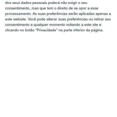
dos seus dados pessoais poderá não exigir o seu
subsequentes causadas aos seus utilizadores,
consentimento, mas que tem o direito de se opor a esse
bem como por danos morais devido à inação
processamento. As suas preferências serão aplicadas apenas a
este website. Você pode alterar suas preferências ou retirar seu
do fabricante.
consentimento a qualquer momento voltando a este site e
clicando no botão "Privacidade" na parte inferior da página.
Em junho, o Governo francês exigiu a
“imediata imobilização” de todos os veículos
afetados, “independentemente da sua
antiguidade”, o que elevou o
total de veículos
imobilizados para 1,7 milhões.
Em maio, a Stellantis solicitou “aos
proprietários de modelos Citroën C3 e
automóveis DS 3 fabricados entre 2009 e 2019”
que “parassem imediatamente de conduzir os
seus veículos”, particularmente aqueles que
se encontravam em “certas zonas