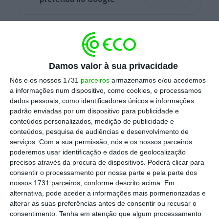
O
erro de fabrico dos modelos com airbags
Takata
resultou da utilização de um
componente particularmente perecível em
Damos valor à sua privacidade
climas quentes e húmidos,
afetando várias
Nós e os nossos 1731
parceiros
armazenamos e/ou acedemos
marcas fabricadas pela Stellantis,
a informações num dispositivo, como cookies, e processamos
principalmente Peugeot, Citroën, DS
dados pessoais, como identificadores únicos e informações
padrão enviadas por um dispositivo para publicidade e
Automobiles, FIAT, Opel, Chrysler, Dodge, Jeep
conteúdos personalizados, medição de publicidade e
e Lancia.
conteúdos, pesquisa de audiências e desenvolvimento de
serviços.
Com a sua permissão, nós e os nossos parceiros
poderemos usar identificação e dados de geolocalização
A CLCV anunciou a sua denúncia num
precisos através da procura de dispositivos. Poderá clicar para
consentir o processamento por nossa parte e pela parte dos
comunicado em que afirma
recorrer à justiça
nossos 1731 parceiros, conforme descrito acima. Em
por danos materiais decorrentes da
alternativa, pode aceder a informações mais pormenorizadas e
“imobilização prolongada, da ausência de um
alterar as suas preferências antes de consentir ou recusar o
consentimento.
Tenha em atenção que algum processamento
veículo de substituição” e das despesas