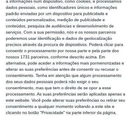
a informações num dispositivo, como cookies, e processamos
total de novos contratos
para habitação
dados pessoais, como identificadores únicos e informações
padrão enviadas por um dispositivo para publicidade e
própria permanente, mais um ponto
conteúdos personalizados, medição de publicidade e
percentual do peso em setembro e em linha
conteúdos, pesquisa de audiências e desenvolvimento de
com os últimos oito meses.
serviços.
Com a sua permissão, nós e os nossos parceiros
poderemos usar identificação e dados de geolocalização
precisos através da procura de dispositivos. Poderá clicar para
Segundo o supervisor, as
renegociações de
consentir o processamento por nossa parte e pela parte dos
crédito somaram 538 milhões de euros
, menos
nossos 1731 parceiros, conforme descrito acima. Em
alternativa, pode aceder a informações mais pormenorizadas e
oito milhões de euros do que no mês
alterar as suas preferências antes de consentir ou recusar o
anterior.
consentimento.
Tenha em atenção que algum processamento
dos seus dados pessoais poderá não exigir o seu
consentimento, mas que tem o direito de se opor a esse
processamento. As suas preferências serão aplicadas apenas a
este website. Você pode alterar suas preferências ou retirar seu
consentimento a qualquer momento voltando a este site e
clicando no botão "Privacidade" na parte inferior da página.