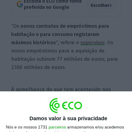
Escolha o ECO como fonte
›
Escolher
preferida no Google
“Os
novos contratos de empréstimos para
habitação e para consumo registaram
máximos históricos”,
refere o
supervisor
. Os
novos empréstimos para a aquisição de
habitação subiram 77 milhões de euros, para
2.160 milhões de euros.
À semelhança do que tem acontecido nos
últimos meses, os jovens até aos 35 anos
continuam a ser o principal impulsionador
das novas operações, a beneficiarem da
Damos valor à sua privacidade
garantia pública para a compra de casa
. Em
Nós e os nossos 1731
parceiros
armazenamos e/ou acedemos
outubro, representaram
61% do montante