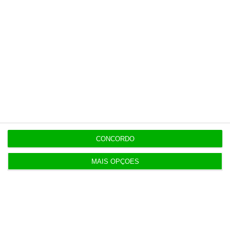
contrapartida é o jornalismo
independente, rigoroso e credível.
Assine já
Veja todos os planos
CONCORDO
Últimas
MAIS OPÇÕES
8:27
Conflito de interesses no SUCH anula negócios de
milhões