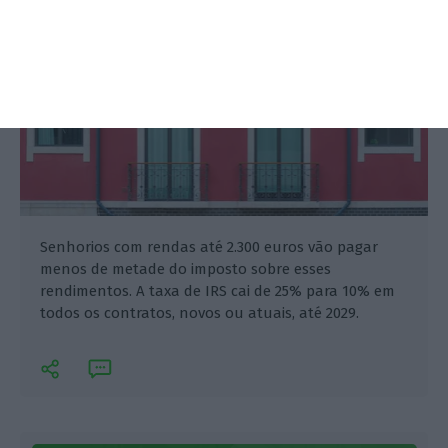
Senhorios com rendas até 2.300 euros vão pagar
menos de metade do imposto sobre esses
rendimentos. A taxa de IRS cai de 25% para 10% em
todos os contratos, novos ou atuais, até 2029.