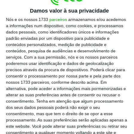
das medidas agora vertidas pelo Governo em
Damos valor à sua privacidade
proposta de lei.
“Estamos a analisar as duas
Nós e os nossos 1733
parceiros
armazenamos e/ou acedemos
propostas legislativas, que são extensas, para
a informações num dispositivo, como cookies, e processamos
dados pessoais, como identificadores únicos e informações
compreender se esta solução é exequível e
padrão enviadas por um dispositivo para publicidade e
justa para todas as partes”, justifica.
conteúdos personalizados, medição de publicidade e
conteúdos, pesquisa de audiências e desenvolvimento de
serviços.
Com a sua permissão, nós e os nossos parceiros
Promotores ganham poder com nova lei urbanística
poderemos usar identificação e dados de geolocalização
do Governo
precisos através da procura de dispositivos. Poderá clicar para
Ler Mais
consentir o processamento por nossa parte e pela parte dos
nossos 1733 parceiros, conforme descrito acima. Em
alternativa, pode aceder a informações mais pormenorizadas e
A proposta de lei para reduzir o IVA na
alterar as suas preferências antes de consentir ou recusar o
consentimento.
Tenha em atenção que algum processamento
construção de casas para venda ou
dos seus dados pessoais poderá não exigir o seu
arrendamento a preços moderados dá ao
consentimento, mas que tem o direito de se opor a esse
fisco 150 dias para devolver a diferença entre
processamento. As suas preferências serão aplicadas apenas a
este website. Você pode alterar suas preferências ou retirar seu
o IVA de 23% e 6%
, sempre que os
consentimento a qualquer momento voltando a este site e