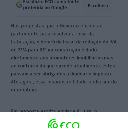
Escolha o ECO como fonte
›
Escolher
preferida no Google
Nas propostas que o Governo enviou ao
parlamento para resolver a crise da
habitação,
o benefício fiscal da redução do IVA
de 23% para 6% na construção é dado
diretamente aos promotores imobiliários mas,
ao contrário do que sucede atualmente, estes
passam a ser obrigados a liquidar o imposto.
Até agora, essa responsabilidade podia ser do
empreiteiro.
Em resposta escrita enviada à Lusa, o
dirigente da APPII sublinha que “é necessário
avaliar com detalhe os impactos práticos”