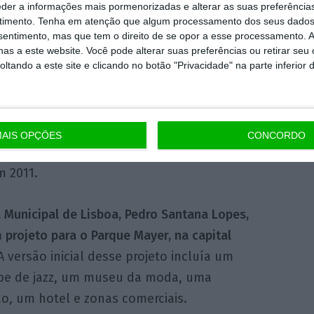
apão
(1987), o Museu de Design da Vitra
eder a informações mais pormenorizadas e alterar as suas preferência
timento.
Tenha em atenção que algum processamento dos seus dados
 a Casa Dançante (1997), em Praga, o Walt
nsentimento, mas que tem o direito de se opor a esse processamento. A
geles, e a sede da Fundação Louis Vuitton
as a este website. Você pode alterar suas preferências ou retirar seu
tando a este site e clicando no botão "Privacidade" na parte inferior 
nheim Bilbau (1997).
tam-se a sede do DZ Bank, em Berlim, na
 do Facebook, na Califórnia, a sede da
AIS OPÇÕES
CONCORDO
jeto habitacional de 76 andares, no bairro de
 2011.
 Municipal de Lisboa, Pedro Santana Lopes,
projeto para o Parque Mayer, na capital
 versão inicial desse projeto incluía um
lube de jazz, um museu da moda, uma
ão, um hotel e zonas comerciais.