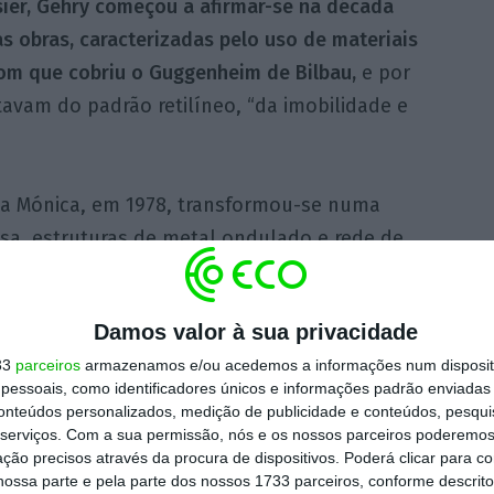
sier, Gehry começou a afirmar-se na década
s obras, caracterizadas pelo uso de materiais
om que cobriu o Guggenheim de Bilbau,
e por
avam do padrão retilíneo, “da imobilidade e
ta Mónica, em 1978, transformou-se numa
osa, estruturas de metal ondulado e rede de
algo inacabado e instável.
Damos valor à sua privacidade
rabalho, destacam-se a Faculdade de Direito
33
parceiros
armazenamos e/ou acedemos a informações num dispositi
a (1981-84), em Los Angeles, o Museu
essoais, como identificadores únicos e informações padrão enviadas 
ial da Califórnia (1983-84), a sucursal da
conteúdos personalizados, medição de publicidade e conteúdos, pesqui
a Francis Howard Goldwyn (1986), também em
serviços.
Com a sua permissão, nós e os nossos parceiros poderemos 
ção precisos através da procura de dispositivos. Poderá clicar para co
les, o restaurante Dança dos Peixes, em
ossa parte e pela parte dos nossos 1733 parceiros, conforme descrit