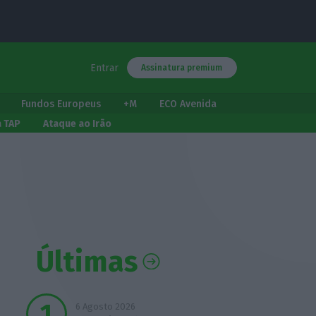
Entrar
Assinatura premium
Fundos Europeus
+M
ECO Avenida
a TAP
Ataque ao Irão
Últimas
6 Agosto 2026