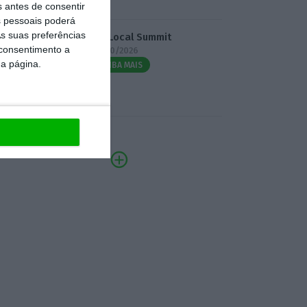
s antes de consentir
 pessoais poderá
s suas preferências
3.º Local Summit
 consentimento a
07/10/2026
da página.
SAIBA MAIS