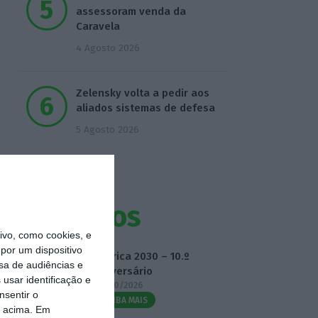
assessoram venda da
Caravela
4 Agosto 2026
Zelensky volta a pedir aos
aliados sistemas de defesa
5 Agosto 2026
Eventos
vo, como cookies, e
por um dispositivo
Fábrica 2030 – 10.º
sa de audiências e
Aniversário
usar identificação e
14/10/2026
nsentir o
SAIBA MAIS
o acima. Em