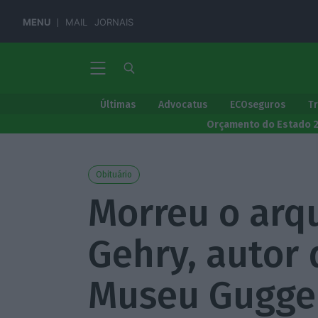
MENU
MAIL
JORNAIS
Últimas
Advocatus
ECOseguros
T
Orçamento do Estado 
Obituário
Morreu o arqu
Gehry, autor 
Museu Gugge