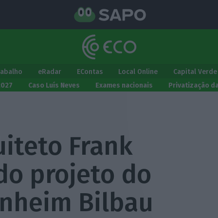
rabalho
eRadar
EContas
Local Online
Capital Verde
2027
Caso Luís Neves
Exames nacionais
Privatização d
iteto Frank
do projeto do
nheim Bilbau