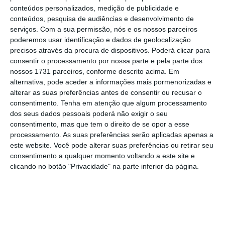
que os utilizadores que forem bloqueados podem
conteúdos personalizados, medição de publicidade e
recorrer
comprovando a idade através do envio
conteúdos, pesquisa de audiências e desenvolvimento de
serviços.
Com a sua permissão, nós e os nossos parceiros
de fotografias do rosto, autorização de cartão
poderemos usar identificação e dados de geolocalização
de crédito ou um documento de identificação
precisos através da procura de dispositivos. Poderá clicar para
oficial
.
consentir o processamento por nossa parte e pela parte dos
nossos 1731 parceiros, conforme descrito acima. Em
alternativa, pode aceder a informações mais pormenorizadas e
A plataforma TikTok pediu aos pais que falem com
alterar as suas preferências antes de consentir ou recusar o
os filhos para garantirem honestidade em relação
consentimento.
Tenha em atenção que algum processamento
dos seus dados pessoais poderá não exigir o seu
às informações sobre a idade.
consentimento, mas que tem o direito de se opor a esse
processamento. As suas preferências serão aplicadas apenas a
A nova lei australiana vai restringir o acesso às
este website. Você pode alterar suas preferências ou retirar seu
consentimento a qualquer momento voltando a este site e
plataformas digitais a menores de 16 anos, uma
clicando no botão "Privacidade" na parte inferior da página.
medida sem precedentes a nível mundial.
As
empresas podem ser multadas até 49,5 milhões
de dólares australianos (28 milhões de euros)
se
não tomarem as medidas adequadas para cumprir