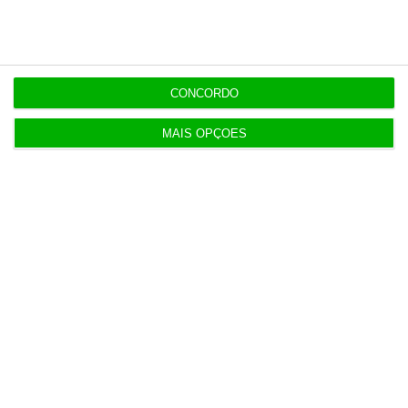
Populares
CONCORDO
MAIS OPÇÕES
Entrevista
Francesa Barrière “vai mudar muito”
casino da Póvoa e está a avaliar jogo
online
Mariana Bandeira,
2 Agosto 2026
Corporate