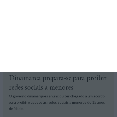
O relatório que vai ser votado na quarta-feira propõe
recomendar a todos os países da União Europeia (UE) que
proíbam a utilização das redes sociais a menores de 13 anos.
Lusa,
24 Novembro 2025
Tecnologia
Dinamarca prepara-se para proibir
redes sociais a menores
O governo dinamarquês anunciou ter chegado a um acordo
para proibir o acesso às redes sociais a menores de 15 anos
de idade.