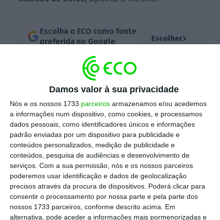
Escolha o ECO como fonte
›
Escolher
preferida no Google
“A
adesão à greve no setor público
, segundo
os sindicatos,
costuma ser da ordem dos 80%
.
Damos valor à sua privacidade
No entanto, isso tem
impacto muito diminuto
Nós e os nossos 1733
parceiros
armazenamos e/ou acedemos
sobre o PIB
, porque o emprego neste setor é
a informações num dispositivo, como cookies, e processamos
dados pessoais, como identificadores únicos e informações
apenas cerca de
15% do total
“, começa por
padrão enviadas por um dispositivo para publicidade e
explicar o especialista. Ainda assim, frisa que
conteúdos personalizados, medição de publicidade e
o emprego público
representa 20% da massa
conteúdos, pesquisa de audiências e desenvolvimento de
serviços.
Com a sua permissão, nós e os nossos parceiros
salarial
.
poderemos usar identificação e dados de geolocalização
precisos através da procura de dispositivos. Poderá clicar para
consentir o processamento por nossa parte e pela parte dos
nossos 1733 parceiros, conforme descrito acima. Em
Das escolas aos transportes. O que vai parar com a
alternativa, pode aceder a informações mais pormenorizadas e