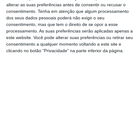
greve?
alterar as suas preferências antes de consentir ou recusar o
Ler Mais
consentimento.
Tenha em atenção que algum processamento
dos seus dados pessoais poderá não exigir o seu
consentimento, mas que tem o direito de se opor a esse
“A greve terá
consequências no ensino
, em
processamento. As suas preferências serão aplicadas apenas a
que a matéria deverá ser
concentrada em
este website. Você pode alterar suas preferências ou retirar seu
consentimento a qualquer momento voltando a este site e
menos aulas
. Na
saúde
, o resultado provável
clicando no botão "Privacidade" na parte inferior da página.
será o
aumento das listas de espera
“, assinala
Pedro Braz Teixeira.
Já no setor privado, “a
capacidade de
mobilização é habitualmente muitíssimo
inferior
ao do setor público, pelo que o seu
impacto será muito limitado no próprio dia
“,
observa o economista.
Na perspetiva de Pedro Braz Teixeira, o mais