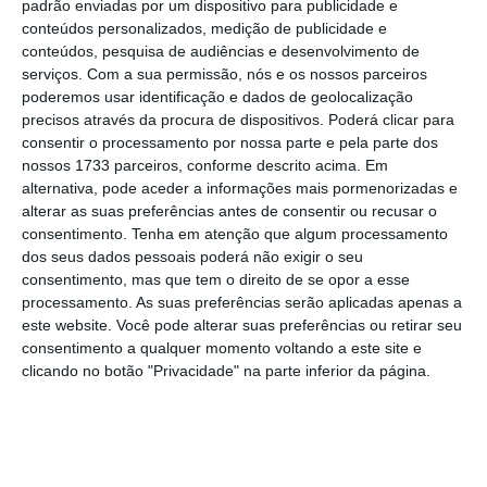
abertamente, que os Estados Unidos me
padrão enviadas por um dispositivo para publicidade e
conteúdos personalizados, medição de publicidade e
ajudem, possivelmente com os meus
conteúdos, pesquisa de audiências e desenvolvimento de
homólogos europeus,
a garantir a segurança
serviços.
Com a sua permissão, nós e os nossos parceiros
para a realização das eleições”
, apontou
poderemos usar identificação e dados de geolocalização
precisos através da procura de dispositivos. Poderá clicar para
Zelensky.
consentir o processamento por nossa parte e pela parte dos
nossos 1733 parceiros, conforme descrito acima. Em
A lei marcial, em vigor desde o início da
alternativa, pode aceder a informações mais pormenorizadas e
alterar as suas preferências antes de consentir ou recusar o
grande ofensiva russa contra a Ucrânia, em
consentimento.
Tenha em atenção que algum processamento
fevereiro de 2022,
proíbe a realização de
dos seus dados pessoais poderá não exigir o seu
eleições nestas circunstâncias.
consentimento, mas que tem o direito de se opor a esse
processamento. As suas preferências serão aplicadas apenas a
este website. Você pode alterar suas preferências ou retirar seu
A Ucrânia
enfrenta bombardeamentos russos
consentimento a qualquer momento voltando a este site e
quase diários
que afetam todo o seu
clicando no botão "Privacidade" na parte inferior da página.
território, e centenas de milhares de
ucranianos combatem na linha da frente.