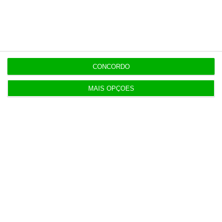
Últimas
16:29
Eólicas no mar podem passar a ‘aterrar’ em betão
flutuante
CONCORDO
MAIS OPÇÕES
16:27
Israel rejeita plano norte-americano para Gaza
15:05
Revitalização da Serra da Estrela é “promessa por
cumprir”
12:06
Livros pelo Telegram ‘rasgam’ mais de 75 milhões
às editoras