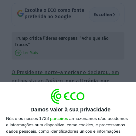
Escolha o ECO como fonte
›
Escolher
preferida no Google
Trump critica líderes europeus: “Acho que são
fracos”
Ler Mais
O Presidente norte-americano declarou, em
entrevista ao
Politico
,
que a Ucrânia, que
“perdeu muito território”, deveria realizar
eleições
, acusando Kiev de “usar a guerra”
para evitar fazê-lo.
Damos valor à sua privacidade
Nós e os nossos 1733
parceiros
armazenamos e/ou acedemos
a informações num dispositivo, como cookies, e processamos
“Estou a pedir agora, e afirmo-o
dados pessoais, como identificadores únicos e informações