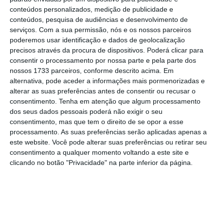
conteúdos personalizados, medição de publicidade e
conteúdos, pesquisa de audiências e desenvolvimento de
serviços.
Com a sua permissão, nós e os nossos parceiros
poderemos usar identificação e dados de geolocalização
Lagarde referiu que a
precisos através da procura de dispositivos. Poderá clicar para
política monetária na
consentir o processamento por nossa parte e pela parte dos
nossos 1733 parceiros, conforme descrito acima. Em
Zona Euro está num
alternativa, pode aceder a informações mais pormenorizadas e
“bom lugar”, um sinal
alterar as suas preferências antes de consentir ou recusar o
interpretado pelos
consentimento.
Tenha em atenção que algum processamento
dos seus dados pessoais poderá não exigir o seu
mercados como
consentimento, mas que tem o direito de se opor a esse
indicação de que não
processamento. As suas preferências serão aplicadas apenas a
haverá alterações nas
este website. Você pode alterar suas preferências ou retirar seu
consentimento a qualquer momento voltando a este site e
taxas de juro na
clicando no botão "Privacidade" na parte inferior da página.
próxima reunião de 17 e
18 de dezembro.