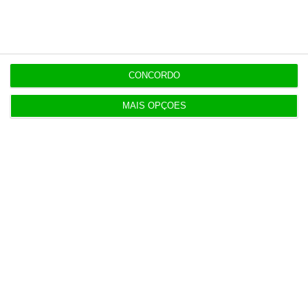
Assine já
Veja todos os planos
CONCORDO
MAIS OPÇÕES
Últimas
8 Agosto 2026
Carneiro concorda com PR sobre envio de diploma
para TC
ENTREVISTA
8 Agosto 2026
“Já todos interagimos com bots maus e bons. Mais
maus do que bons”