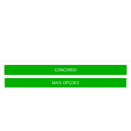
Últimas
10:15
Volta regista 150 milhões de embalagens
devolvidas
9:28
PS pergunta risco de impostos sobre EDP
caducarem
CONCORDO
MAIS OPÇÕES
9:07
Quando Diego Maradona entra na conversa sobre
taxas de juro
8:59
Volta já recuperou 150 milhões de embalagens