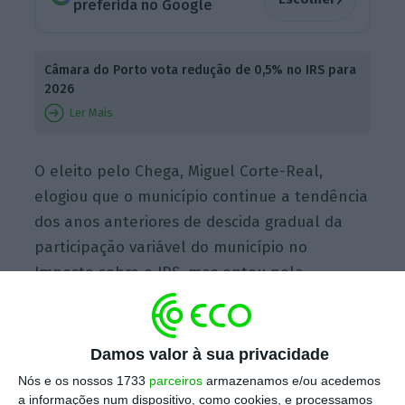
preferida no Google
Câmara do Porto vota redução de 0,5% no IRS para
2026
Ler Mais
O eleito pelo Chega, Miguel Corte-Real,
elogiou que o município continue a tendência
dos anos anteriores de descida gradual da
participação variável do município no
Imposto sobre o IRS, mas optou pela
abstenção por ter “dificuldade” em votar
estes impostos sem antes conhecer o
orçamento municipal para 2026.
Damos valor à sua privacidade
Nós e os nossos 1733
parceiros
armazenamos e/ou acedemos
a informações num dispositivo, como cookies, e processamos