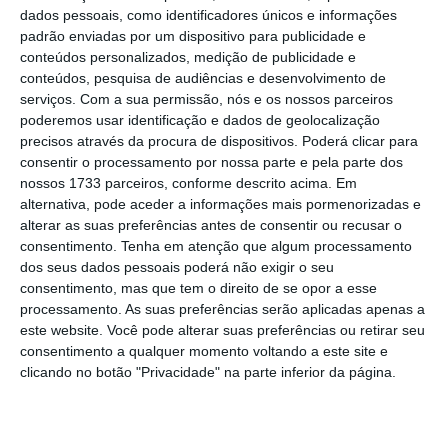
O presidente da autarquia, Pedro Duarte
dados pessoais, como identificadores únicos e informações
padrão enviadas por um dispositivo para publicidade e
(PSD/CDS/IL), mostrou compreensão pela
conteúdos personalizados, medição de publicidade e
posição do vereador do Chega e relembrou
conteúdos, pesquisa de audiências e desenvolvimento de
que
é preciso definir estas taxas para se
serviços.
Com a sua permissão, nós e os nossos parceiros
poderemos usar identificação e dados de geolocalização
poder “construir a versão final do orçamento
”.
precisos através da procura de dispositivos. Poderá clicar para
consentir o processamento por nossa parte e pela parte dos
A 16 de dezembro, o orçamento do município
nossos 1733 parceiros, conforme descrito acima. Em
alternativa, pode aceder a informações mais pormenorizadas e
do Porto para 2026 vai ser votado numa
alterar as suas preferências antes de consentir ou recusar o
reunião de executivo que será privada ao
consentimento.
Tenha em atenção que algum processamento
público,
mas aberta à comunicação social.
dos seus dados pessoais poderá não exigir o seu
consentimento, mas que tem o direito de se opor a esse
processamento. As suas preferências serão aplicadas apenas a
Já o socialista Manuel Pizarro disse que os
este website. Você pode alterar suas preferências ou retirar seu
vereadores do PS se sentem “confortáveis”
consentimento a qualquer momento voltando a este site e
clicando no botão "Privacidade" na parte inferior da página.
em aprovar estas duas propostas, que
classificou como “equilibradas”.