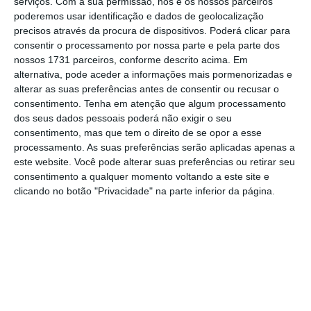
serviços.
Com a sua permissão, nós e os nossos parceiros
supercomputador da Europa”. E para que irá
poderemos usar identificação e dados de geolocalização
servir essa máquina? “Vamos servir os nossos
precisos através da procura de dispositivos. Poderá clicar para
consentir o processamento por nossa parte e pela parte dos
clientes europeus”,
respondeu. “Muitas das
nossos 1731 parceiros, conforme descrito acima. Em
consultas de Copilot [o assistente de
alternativa, pode aceder a informações mais pormenorizadas e
inteligência artificial da Microsoft] vão ser
alterar as suas preferências antes de consentir ou recusar o
consentimento.
Tenha em atenção que algum processamento
dirigidas a Portugal e nós vamos responder”.
dos seus dados pessoais poderá não exigir o seu
consentimento, mas que tem o direito de se opor a esse
processamento. As suas preferências serão aplicadas apenas a
Microsoft vai investir dez mil milhões de dólares em
este website. Você pode alterar suas preferências ou retirar seu
Sines
consentimento a qualquer momento voltando a este site e
Ler Mais
clicando no botão "Privacidade" na parte inferior da página.
Questionado sobre como o investimento de
mais de 10 mil milhões de dólares em Sines
irá ser distribuído, Ortolá disse que não tem
os detalhes todos, mas
explicou que os
custos incluem os GPU, “que são
devices
que