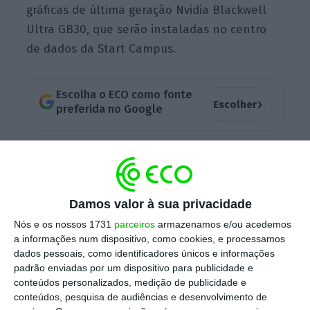
gráficas de última geração Nvidia Blackwell
Ultra GB30, que serão instaladas no centro
de dados da Start Campus.
Escolha o ECO como fonte
›
Escolher
preferida no Google
“
Vamos começar o trabalho para abrir e
começar a construir o Sines 02 e aí vão chegar
o resto das GPU
[unidade de processamento
Damos valor à sua privacidade
gráfico,
chips
em inglês]”, adiantou. “A
Nós e os nossos 1731
parceiros
armazenamos e/ou acedemos
totalidade do projeto é daqui até 2032, mas
a informações num dispositivo, como cookies, e processamos
vai estar em
full capacity
em 2028 ou 2029″.
dados pessoais, como identificadores únicos e informações
padrão enviadas por um dispositivo para publicidade e
conteúdos personalizados, medição de publicidade e
conteúdos, pesquisa de audiências e desenvolvimento de
Ortolá vincou que
vai ser “o maior