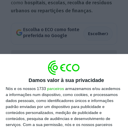
como
hospitais, escolas, recolha de resíduos
urbanos ou repartições de finanças.
Escolha o ECO como fonte
›
Escolher
preferida no Google
UGT adia eleições internas para outubro de 2026
Ler Mais
Damos valor à sua privacidade
O
Sindicato Democrático dos Enfermeiros de
Nós e os nossos 1733
parceiros
armazenamos e/ou acedemos
a informações num dispositivo, como cookies, e processamos
Portugal
(Sindepor) anunciou uma greve
dados pessoais, como identificadores únicos e informações
nacional de enfermagem para esta sexta-
padrão enviadas por um dispositivo para publicidade e
feira, de 16 horas, entre as 8h e as 00h,
conteúdos personalizados, medição de publicidade e
conteúdos, pesquisa de audiências e desenvolvimento de
contra a revisão da legislação laboral e para
serviços.
Com a sua permissão, nós e os nossos parceiros