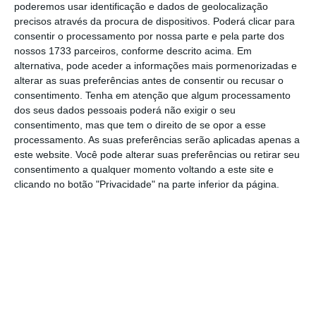
pressionar o Governo a responder às
poderemos usar identificação e dados de geolocalização
reivindicações da classe, nomeadamente a
precisos através da procura de dispositivos. Poderá clicar para
consentir o processamento por nossa parte e pela parte dos
resolução do impasse de meses nas
nossos 1733 parceiros, conforme descrito acima. Em
negociações do
acordo coletivo de trabalho.
alternativa, pode aceder a informações mais pormenorizadas e
alterar as suas preferências antes de consentir ou recusar o
consentimento.
Tenha em atenção que algum processamento
dos seus dados pessoais poderá não exigir o seu
Entre as medidas contestadas está a
consentimento, mas que tem o direito de se opor a esse
introdução da bolsa de horas e da
processamento. As suas preferências serão aplicadas apenas a
adaptabilidade, que, segundo o sindicato,
este website. Você pode alterar suas preferências ou retirar seu
consentimento a qualquer momento voltando a este site e
“comprometem seriamente a vida pessoal e
clicando no botão "Privacidade" na parte inferior da página.
familiar dos enfermeiros
, porque nunca
sabem com o que contam”. Além disso, as
horas extras não seriam pagas, ficando
apenas para compensação futura. Outro
motivo da greve prende-se com o modelo de
avaliação de desempenho aplicado aos
enfermeiros, considerado inadequado.