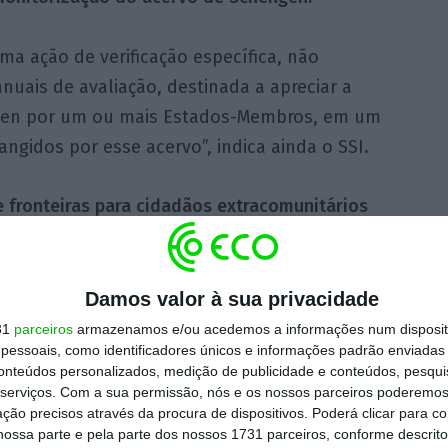
ma ação de verificação específica, não
nuais de avaliação, destinada a apreciar a
ngen por um ou mais Estados-Membros, em um
ngidos por esse acervo”, indica ainda o SSI.
 fronteiras para cidadãos extracomunitários
ubro em Portugal e restantes países do
pos de espera têm-se agravado,
, com os passageiros a terem de esperar,
Damos valor à sua privacidade
ou recentemente o Governo a criar uma ‘task
31
parceiros
armazenamos e/ou acedemos a informações num dispositi
essoais, como identificadores únicos e informações padrão enviadas 
tuação de crise.
conteúdos personalizados, medição de publicidade e conteúdos, pesqui
serviços.
Com a sua permissão, nós e os nossos parceiros poderemos 
ção precisos através da procura de dispositivos. Poderá clicar para co
itiu que o Sistema de Entrada/Saída (EES)
ossa parte e pela parte dos nossos 1731 parceiros, conforme descrit
ara evitar filas nos aeroportos, uma medida