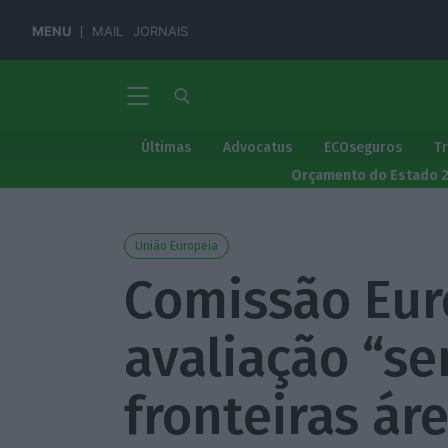
MENU
MAIL
JORNAIS
Últimas
Advocatus
ECOseguros
T
Orçamento do Estado 
União Europeia
Comissão Eur
avaliação “se
fronteiras ár