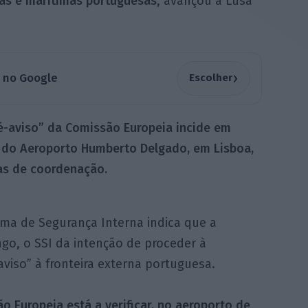
eas e marítimas portuguesas
, avançou à Lusa
›
a no Google
Escolher
é-aviso” da Comissão Europeia incide em
ra do Aeroporto Humberto Delgado, em Lisboa,
ras de coordenação.
ma de Segurança Interna indica que a
go, o SSI da intenção de proceder à
viso” à fronteira externa portuguesa.
o Europeia está a verificar, no aeroporto de