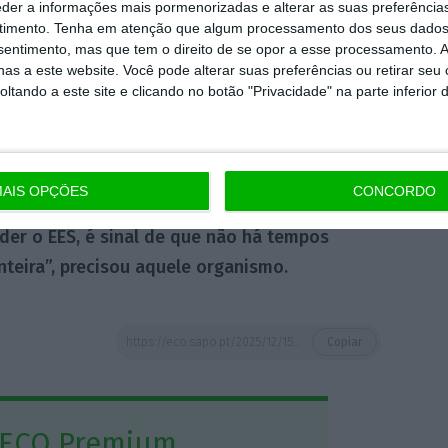
eder a informações mais pormenorizadas e alterar as suas preferência
Europeia, sendo uma decisão que “será tomada
timento.
Tenha em atenção que algum processamento dos seus dados
nsentimento, mas que tem o direito de se opor a esse processamento. A
rem chegando dos aeroportos portugueses”.
as a este website. Você pode alterar suas preferências ou retirar seu
tando a este site e clicando no botão "Privacidade" na parte inferior 
pender ou não a aplicação do EES será
ário, mediante a avaliação da situação em
egurança nas fronteiras”.
AIS OPÇÕES
CONCORDO
er o EES, é sinal de que não há tempos
nteira”, precisou aquele organismo.
https://eco.sapo.pt/2025/12/15/comissao-europeia-faz-avaliacao-sem-pre-aviso-as-fronteiras-areas-e-maritimas-portuguesas/
Copiar
 ECO Premium