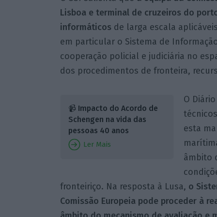
Lisboa e terminal de cruzeiros do por
informáticos
de larga escala aplicáve
em particular o Sistema de Informação
cooperação policial e judiciária no e
dos procedimentos de fronteira, recur
O Diário
📹 Impacto do Acordo de
técnico
Schengen na vida das
esta ma
pessoas 40 anos
marítim
Ler Mais
âmbito d
condiçõ
fronteiriço. Na resposta à Lusa,
o Sist
Comissão Europeia pode proceder à rea
âmbito do mecanismo de avaliação e m