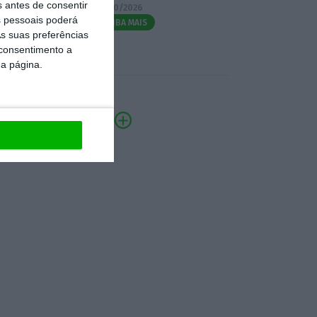
s antes de consentir
07/10/2026
 pessoais poderá
SAIBA MAIS
s suas preferências
 consentimento a
da página.