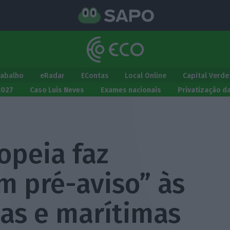
rabalho
eRadar
EContas
Local Online
Capital Verde
2027
Caso Luís Neves
Exames nacionais
Privatização d
opeia faz
m pré-aviso” às
eas e marítimas