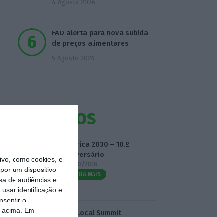
4 Agosto 2026
FAO alerta para nova subida
de preços alimentares
5 Agosto 2026
Eventos
Fábrica 2030 – 10.º
Aniversário
vo, como cookies, e
14/10/2026
por um dispositivo
SAIBA MAIS
sa de audiências e
usar identificação e
nsentir o
o acima. Em
3.º Local Summit