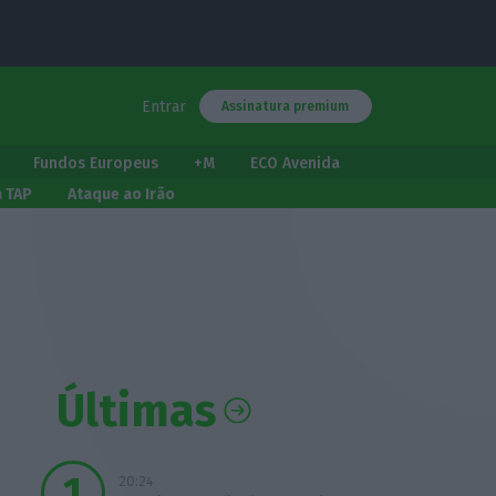
Entrar
Assinatura premium
Fundos Europeus
+M
ECO Avenida
a TAP
Ataque ao Irão
Últimas
20:24