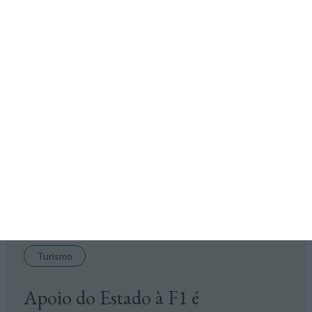
Desporto
“Ganhos da F1 serão sentidos a
prazo e de forma discreta”
Paulo Reis Mourão, professor de Economia e autor de um
livro sobre a economia da F1, regozija-se com regresso do
‘Grande Circo’ a Portugal, mas sublinha que impacto de 140
milhões é previsão otimista.
Alberto Teixeira,
16 Dezembro 2025
Turismo
Apoio do Estado à F1 é