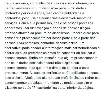
entre 2026 e 2030
.
dados pessoais, como identificadores únicos e informações
padrão enviadas por um dispositivo para publicidade e
conteúdos personalizados, medição de publicidade e
Tendo isto em conta, o
s países interessados
conteúdos, pesquisa de audiências e desenvolvimento de
entram
em negociações
com o Formula 1 Group
serviços.
Com a sua permissão, nós e os nossos parceiros
para receber a competição,
pagando
poderemos usar identificação e dados de geolocalização
precisos através da procura de dispositivos. Poderá clicar para
determinado valor.
Várias das provas (18 das 24
consentir o processamento por nossa parte e pela parte dos
anuais) já estão contratadas até 2030
ou mais. É
nossos 1733 parceiros, conforme descrito acima. Em
o caso de países com Brasil, Emirados Árabes
alternativa, pode aceder a informações mais pormenorizadas e
alterar as suas preferências antes de consentir ou recusar o
Unidos, Austrália, China e Espanha.
Portugal
consentimento.
Tenha em atenção que algum processamento
garantiu apenas para dois anos
. Ainda que não
dos seus dados pessoais poderá não exigir o seu
sejam divulgados
os valores do investimento por
consentimento, mas que tem o direito de se opor a esse
processamento. As suas preferências serão aplicadas apenas a
parte do Estado central
para captar a
este website. Você pode alterar suas preferências ou retirar seu
modalidade para o país, estes
poderão aproximar-
consentimento a qualquer momento voltando a este site e
se dos 50 milhões de euros
.
clicando no botão "Privacidade" na parte inferior da página.
Apoio do Estado à F1 é “largamente compensado por