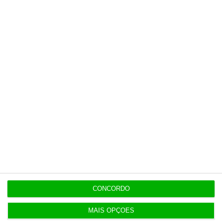
A Fórmula 1 tem atraído um público jovem e feminino
Assine o ECO
CONCORDO
MAIS OPÇÕES
Premium