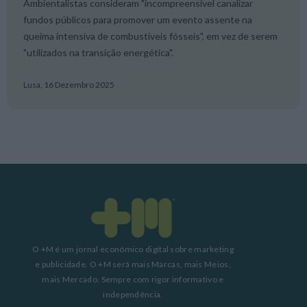
Ambientalistas consideram "incompreensível canalizar
fundos públicos para promover um evento assente na
queima intensiva de combustíveis fósseis", em vez de serem
"utilizados na transição energética".
Lusa,
16 Dezembro 2025
O +M é um jornal económico digital sobre marketing
e publicidade. O +M será mais Marcas, mais Meios,
mais Mercado. Sempre com rigor informativo e
independência.