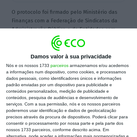
O protocolo foi firmado pelo Ministério das
Finanças com a Federação de Sindicatos da
Administração Pública e de Entidades com
Fins Públicos (FESAP), o Sindicato dos Quadros
Técnicos do Estado (STE) e a Federação
Nacional dos Sindicatos dos Trabalhadores
Damos valor à sua privacidade
em Funções Públicas e Sociais (FNSTFPS), com
Nós e os nossos 1733
parceiros
armazenamos e/ou acedemos
o Governo a comprometer-se a dar
a informações num dispositivo, como cookies, e processamos
dados pessoais, como identificadores únicos e informações
seguimento ao processo negocial em janeiro
padrão enviadas por um dispositivo para publicidade e
2026.
conteúdos personalizados, medição de publicidade e
conteúdos, pesquisa de audiências e desenvolvimento de
serviços.
Com a sua permissão, nós e os nossos parceiros
poderemos usar identificação e dados de geolocalização
Governo chega a acordo para revisão de carreiras
precisos através da procura de dispositivos. Poderá clicar para
na Justiça
consentir o processamento por nossa parte e pela parte dos
Ler Mais
nossos 1733 parceiros, conforme descrito acima. Em
alternativa, pode aceder a informações mais pormenorizadas e