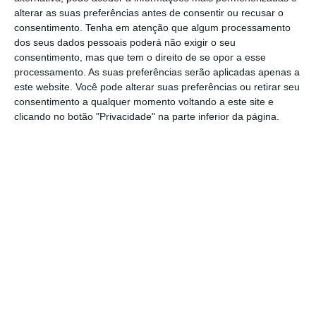
alterar as suas preferências antes de consentir ou recusar o
De acordo com o Ministério tutelado por
consentimento.
Tenha em atenção que algum processamento
dos seus dados pessoais poderá não exigir o seu
Joaquim Miranda Sarmento, o protocolo
consentimento, mas que tem o direito de se opor a esse
firmado “decorre da estratégia de dignificação
processamento. As suas preferências serão aplicadas apenas a
e valorização das carreiras e dos
este website. Você pode alterar suas preferências ou retirar seu
consentimento a qualquer momento voltando a este site e
trabalhadores da Administração Pública, num
clicando no botão "Privacidade" na parte inferior da página.
processo que o Governo tem trabalhado em
permanência com todos os sindicatos
representantes dos trabalhadores da
Administração Pública, nos
diversos
processos de negociação em curso, sem
prejuízo da importância do processo negocial
anual e do Acordo Plurianual de Valorização
dos Trabalhadores da Administração Pública”.
“Dessa forma, foi possível implementar