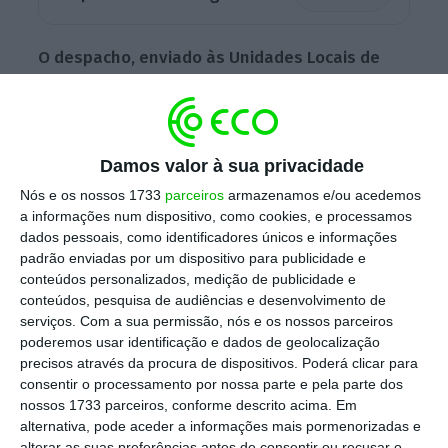
O despacho, enviado às Unidades Locais de
Saúde, diz que compete aos dirigentes dos
serviços de saúde identificar os trabalhadores
indispensáveis ao funcionamento dos
Damos valor à sua privacidade
serviços, nomeadamente nos de
Nós e os nossos 1733
parceiros
armazenamos e/ou acedemos
internamento,
para assegurar que é possível
a informações num dispositivo, como cookies, e processamos
dar alta a doentes a 24, 26 e 31 de dezembro,
dados pessoais, como identificadores únicos e informações
dias em que o Governo concedeu tolerância
padrão enviadas por um dispositivo para publicidade e
conteúdos personalizados, medição de publicidade e
de ponto.
conteúdos, pesquisa de audiências e desenvolvimento de
serviços.
Com a sua permissão, nós e os nossos parceiros
poderemos usar identificação e dados de geolocalização
precisos através da procura de dispositivos. Poderá clicar para
Funcionários públicos têm mais um dia de
consentir o processamento por nossa parte e pela parte dos
tolerância de ponto
nossos 1733 parceiros, conforme descrito acima. Em
Ler Mais
alternativa, pode aceder a informações mais pormenorizadas e
alterar as suas preferências antes de consentir ou recusar o