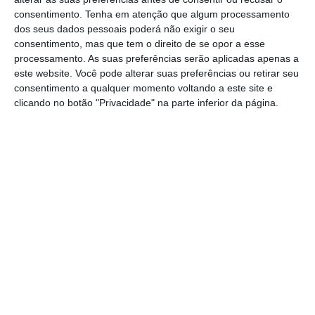
consentimento.
Tenha em atenção que algum processamento
Diz igualmente o documento, assinado pela
dos seus dados pessoais poderá não exigir o seu
ministra da Saúde, Ana Paula Martins, que
consentimento, mas que tem o direito de se opor a esse
quando o gozo da tolerância de ponto não
processamento. As suas preferências serão aplicadas apenas a
este website. Você pode alterar suas preferências ou retirar seu
possa coincidir com os dias 24, 26 e/ou 31 de
consentimento a qualquer momento voltando a este site e
dezembro, os dirigentes máximos dos serviços
clicando no botão "Privacidade" na parte inferior da página.
devem conceder a dispensa equivalente “em
dia ou dias a fixar oportunamente”.
O despacho, que define as orientações sobre
a aplicação da tolerância de ponto aos
trabalhadores, órgãos, serviços e demais
entidades sob tutela do Ministério da Saúde,
incluindo o setor público empresarial, aponta
a necessidade de continuar a assegurar a
continuidade e qualidade de determinados