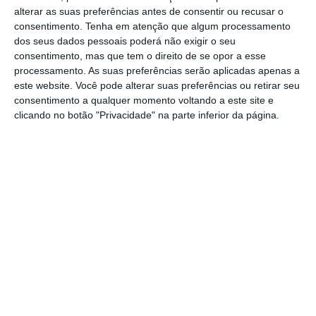
Trabalhadores da distribuição em greve a 24 e 31
alterar as suas preferências antes de consentir ou recusar o
de dezembro
consentimento.
Tenha em atenção que algum processamento
Ler Mais
dos seus dados pessoais poderá não exigir o seu
consentimento, mas que tem o direito de se opor a esse
processamento. As suas preferências serão aplicadas apenas a
A greve foi convocada pelo Sitava – Sindicato
este website. Você pode alterar suas preferências ou retirar seu
consentimento a qualquer momento voltando a este site e
dos Trabalhadores da Aviação e Aeroportos e
clicando no botão "Privacidade" na parte inferior da página.
pelo STHAA – Sindicato dos Trabalhadores de
Handling, Aviação e Aeroportos, devido à
incerteza quanto ao futuro dos trabalhadores
no âmbito do concurso para atribuição das
licenças de assistência em escala (‘handling’),
cujo relatório preliminar da Autoridade
Nacional da Aviação Civil (ANAC) coloca em
primeiro lugar o consórcio Clece/South.
Entretanto, o Governo prorrogou as licenças