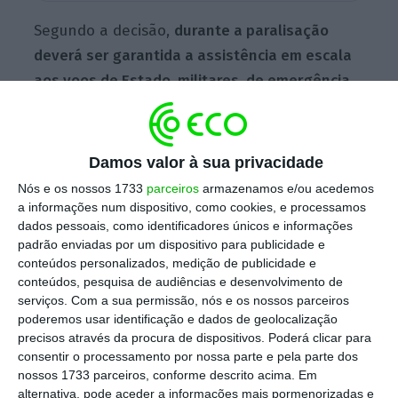
Segundo a decisão,
durante a paralisação
deverá ser garantida a assistência em escala
aos voos de Estado, militares, de emergência,
humanitários e de socorro, bem como às
operações indispensáveis à segurança de
pessoas, aeronaves e instalações.
Damos valor à sua privacidade
Nós e os nossos 1733
parceiros
armazenamos e/ou acedemos
a informações num dispositivo, como cookies, e processamos
Os serviços mínimos abrangem ainda ligações
dados pessoais, como identificadores únicos e informações
aéreas às regiões autónomas – pelo menos
padrão enviadas por um dispositivo para publicidade e
conteúdos personalizados, medição de publicidade e
um voo
– e “outras operações consideradas
conteúdos, pesquisa de audiências e desenvolvimento de
essenciais, nos termos da legislação laboral
serviços.
Com a sua permissão, nós e os nossos parceiros
aplicável”, de acordo com a decisão
poderemos usar identificação e dados de geolocalização
precisos através da procura de dispositivos. Poderá clicar para
conhecida.
consentir o processamento por nossa parte e pela parte dos
nossos 1733 parceiros, conforme descrito acima. Em
alternativa, pode aceder a informações mais pormenorizadas e