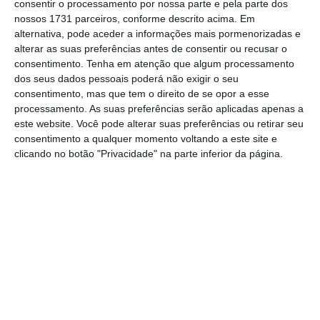
consentir o processamento por nossa parte e pela parte dos
nossos 1731 parceiros, conforme descrito acima. Em
Rússia acusa Kiev de sabotar plano de paz
alternativa, pode aceder a informações mais pormenorizadas e
alterar as suas preferências antes de consentir ou recusar o
Ler Mais
consentimento.
Tenha em atenção que algum processamento
dos seus dados pessoais poderá não exigir o seu
consentimento, mas que tem o direito de se opor a esse
De acordo com o presidente ucraniano, em
processamento. As suas preferências serão aplicadas apenas a
cima da mesa estarão, entre outros temas,
este website. Você pode alterar suas preferências ou retirar seu
consentimento a qualquer momento voltando a este site e
garantias de segurança e questões territoriais
clicando no botão "Privacidade" na parte inferior da página.
nas regiões de Donetsk e Zaporijia.
O ataque atingiu sete locais diferentes da
cidade, fazendo 11 feridos, entre os quais um
adolescente de 16 anos, informou o
responsável pela Administração Militar da
Cidade de Kiev, Tymur Tkachenko, numa
mensagem divulgada na plataforma