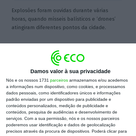
Explosões foram ouvidas durante várias
horas, quando mísseis balísticos e ‘drones’
atingiram diferentes pontos da cidade.
O ataque começou nas primeiras horas da
madrugada e prolongou-se pelo amanhecer.
Damos valor à sua privacidade
O bombardeamento ocorre numa altura em
Nós e os nossos 1731
parceiros
armazenamos e/ou acedemos
que o presidente ucraniano, Volodymyr
a informações num dispositivo, como cookies, e processamos
Zelensky, se prepara para um encontro com o
dados pessoais, como identificadores únicos e informações
padrão enviadas por um dispositivo para publicidade e
presidente norte-americano, Donald Trump,
conteúdos personalizados, medição de publicidade e
no domingo, no âmbito de contactos
conteúdos, pesquisa de audiências e desenvolvimento de
destinados a pôr fim à guerra, que dura há
serviços.
Com a sua permissão, nós e os nossos parceiros
poderemos usar identificação e dados de geolocalização
quase quatro anos.
precisos através da procura de dispositivos. Poderá clicar para