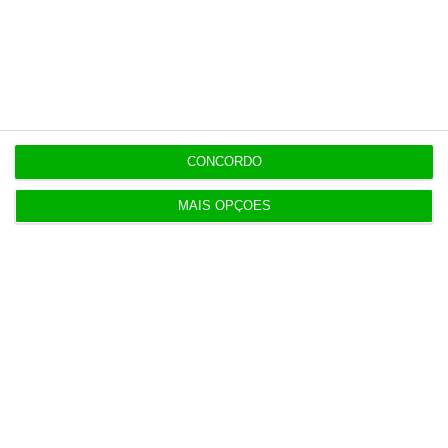
15:14
Nors fica com camiões e autocarros da Volvo na
região Centro
14:56
CONCORDO
Marinha com ok de 21 milhões para modernizar
base do Alfeite
MAIS OPÇÕES
Populares
Neuraspace “em conversações” com Força Aérea
para instalar radar em base aérea