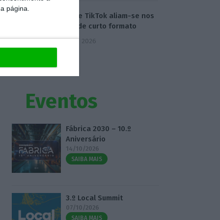
da página.
Disney e TikTok aliam-se nos
vídeos de curto formato
5 Agosto 2026
Eventos
Fábrica 2030 – 10.º
Aniversário
14/10/2026
SAIBA MAIS
3.º Local Summit
07/10/2026
SAIBA MAIS