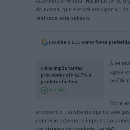
Assembleia Popular Nacional (APN, órgã
da norma, que entrará em vigor a 1 d
realizada este sábado.
Escolha o ECO como fonte preferid
A lei re
China impõe tarifas
agora e
provisórias até 42,7% a
políticas
produtos lácteos
Ler Mais
Entre es
o comércio transfronteiriço de serviç
comércio externo, o impulso ao comérc
um sistema de comércio “verde”.