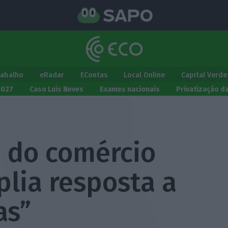
rabalho
eRadar
EContas
Local Online
Capital Verde
2027
Caso Luís Neves
Exames nacionais
Privatização d
i do comércio
lia resposta a
as”