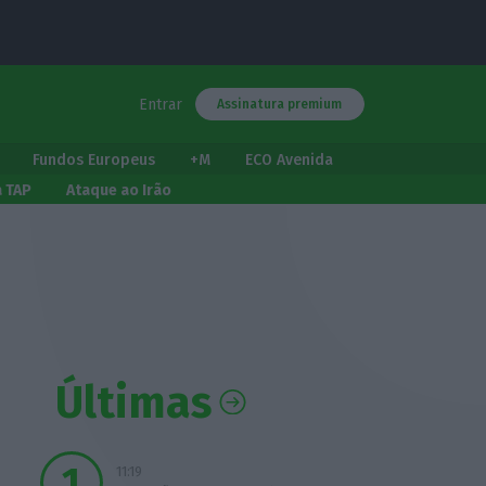
Entrar
Assinatura premium
Fundos Europeus
+M
ECO Avenida
a TAP
Ataque ao Irão
Últimas
11:19