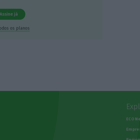
Assine já
todos os planos
Exp
e
ECO N
Empre
Person