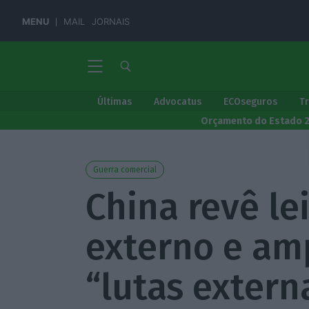
MENU
MAIL
JORNAIS
Últimas
Advocatus
ECOseguros
T
Orçamento do Estado 
Guerra comercial
China revê le
externo e amp
“lutas extern