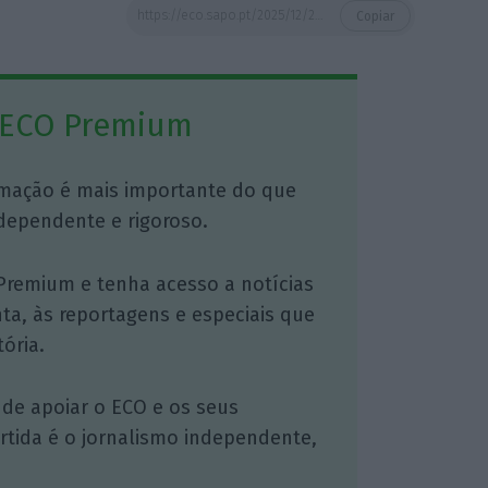
https://eco.sapo.pt/2025/12/28/china-reve-lei-do-comercio-externo-e-amplia-resposta-a-lutas-externas/
Copiar
 ECO Premium
mação é mais importante do que
dependente e rigoroso.
Premium e tenha acesso a notícias
nta, às reportagens e especiais que
ória.
 de apoiar o ECO e os seus
artida é o jornalismo independente,