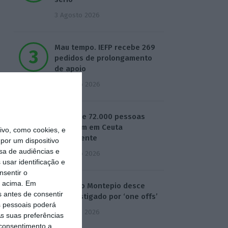
3 Agosto 2026
Mau tempo. IEFP recebe 269
pedidos de prolongamento
de apoio
4 Agosto 2026
Cerca de 72.000 pessoas
entraram em Ceuta
vo, como cookies, e
ilegalmente
por um dispositivo
sa de audiências e
4 Agosto 2026
usar identificação e
nsentir o
o acima. Em
Lucro do Montepio desce
s antes de consentir
17% castigado por ‘one offs’
 pessoais poderá
5 Agosto 2026
s suas preferências
 consentimento a