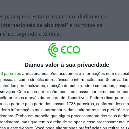
es para que o Estado avance no alinhamento
nternacionais de alto nível
” e participe na
omínio, segundo a Xinhua.
para o comércio externo, a lei reforça
propriedade intelectual ligados às atividades
Damos valor à sua privacidade
33
parceiros
armazenamos e/ou acedemos a informações num dispositi
essoais, como identificadores únicos e informações padrão enviadas 
 melhorará o nível de conformidade normativa
conteúdos personalizados, medição de publicidade e conteúdos, pesqui
serviços.
Com a sua permissão, nós e os nossos parceiros poderemos 
a sua capacidade de gerirem riscos
ção precisos através da procura de dispositivos. Poderá clicar para co
ctual.
ossa parte e pela parte dos nossos 1733 parceiros, conforme descrit
eder a informações mais pormenorizadas e alterar as suas preferência
timento.
Tenha em atenção que algum processamento dos seus dados
assistência ao ajustamento comercial,
nsentimento, mas que tem o direito de se opor a esse processamento. A
 industriais e de abastecimento”, um aspeto
as a este website. Você pode alterar suas preferências ou retirar seu