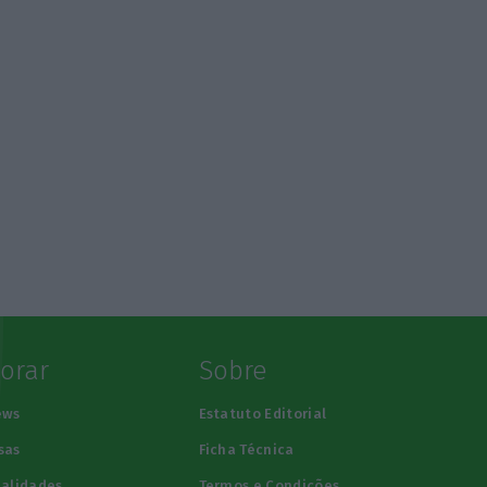
lorar
Sobre
ews
Estatuto Editorial
sas
Ficha Técnica
alidades
Termos e Condições