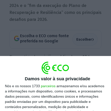
2024 e o “fim da execução do Plano de
Recuperação e Resiliência” como os principais
desafios para 2026.
Escolha o ECO como fonte
›
Escolher
preferida no Google
Num
artigo de opinião
publicado na
17.ª
edição do ECO magazine
, Joaquim Miranda
Sarmento destaca a necessidade de “capital
humano” em todos os setores da economia
Damos valor à sua privacidade
como uma das “três áreas fundamentais”
Nós e os nossos 1733
parceiros
armazenamos e/ou acedemos
para o crescimento económico, a par com a
a informações num dispositivo, como cookies, e processamos
dados pessoais, como identificadores únicos e informações
retenção de jovens e a atração de quadros
padrão enviadas por um dispositivo para publicidade e
altamente qualificados
, de modo a combater
conteúdos personalizados, medição de publicidade e