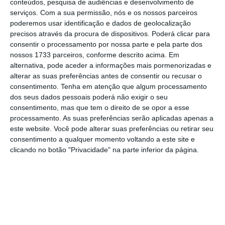
os “baixos níveis de produtividade e
conteúdos, pesquisa de audiências e desenvolvimento de
serviços.
Com a sua permissão, nós e os nossos parceiros
competitividade”.
poderemos usar identificação e dados de geolocalização
precisos através da procura de dispositivos. Poderá clicar para
consentir o processamento por nossa parte e pela parte dos
Simultaneamente, o governante sublinha a
nossos 1733 parceiros, conforme descrito acima. Em
alternativa, pode aceder a informações mais pormenorizadas e
importância de “reduzir a burocracia, o tempo
alterar as suas preferências antes de consentir ou recusar o
e o custo dos licenciamentos e autorizações”.
consentimento.
Tenha em atenção que algum processamento
Em resumo,
simplificar “tudo o que impacta a
dos seus dados pessoais poderá não exigir o seu
consentimento, mas que tem o direito de se opor a esse
atividade das empresas e a vida das pessoas”.
processamento. As suas preferências serão aplicadas apenas a
este website. Você pode alterar suas preferências ou retirar seu
consentimento a qualquer momento voltando a este site e
De Braga a Sintra, greve geral ‘dividiu’ um país a
clicando no botão "Privacidade" na parte inferior da página.
meio gás
Ler Mais
Quanto à reforma do Código do Trabalho, que
motivou a greve geral do passado dia 11 de