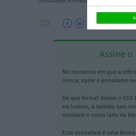
constituem e investem as suas pensõ
M
Assine o
No momento em que a infor
nunca, apoie o jornalismo in
De que forma? Assine o ECO 
exclusivas, à opinião que co
mostram o outro lado da hist
Esta assinatura é uma forma