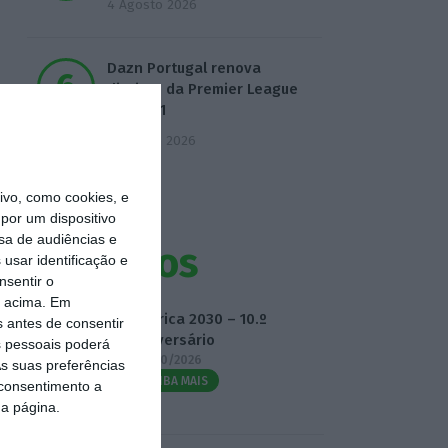
4 Agosto 2026
Dazn Portugal renova
direitos da Premier League
até 2031
5 Agosto 2026
vo, como cookies, e
por um dispositivo
sa de audiências e
Eventos
usar identificação e
nsentir o
o acima. Em
Fábrica 2030 – 10.º
s antes de consentir
Aniversário
 pessoais poderá
14/10/2026
s suas preferências
SAIBA MAIS
 consentimento a
da página.