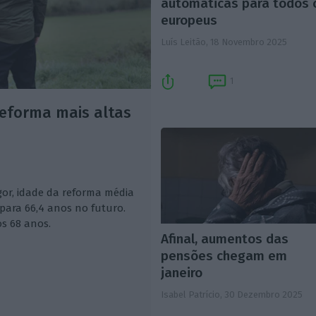
automáticas para todos 
europeus
Luís Leitão,
18 Novembro 2025
1
reforma mais altas
gor, idade da reforma média
ara 66,4 anos no futuro.
s 68 anos.
Afinal, aumentos das
pensões chegam em
janeiro
Isabel Patrício,
30 Dezembro 2025