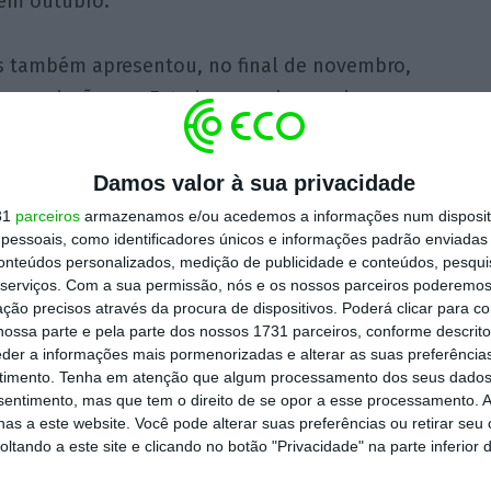
em outubro.
s também apresentou, no final de novembro,
omendação aos Estados‑membros e duas
s legislativas para
rever as regras das
profissionais (IORP) e do produto europeu de
Damos valor à sua privacidade
pessoal (PEPP
).
A Comissão Europeia quer que
31
parceiros
armazenamos e/ou acedemos a informações num dispositi
ropeus poupem para a reforma
e que essas
essoais, como identificadores únicos e informações padrão enviadas 
conomia, mas sem pôr em causa o papel
conteúdos personalizados, medição de publicidade e conteúdos, pesqui
serviços.
Com a sua permissão, nós e os nossos parceiros poderemos 
ção precisos através da procura de dispositivos. Poderá clicar para co
ossa parte e pela parte dos nossos 1731 parceiros, conforme descrit
eder a informações mais pormenorizadas e alterar as suas preferência
os Financeiros e União da Poupança e dos
timento.
Tenha em atenção que algum processamento dos seus dados
e, apresentou no final de novembro o
nsentimento, mas que tem o direito de se opor a esse processamento. A
as a este website. Você pode alterar suas preferências ou retirar seu
um pacote com uma recomendação e duas
tando a este site e clicando no botão "Privacidade" na parte inferior 
om a forma como os europeus acompanham,