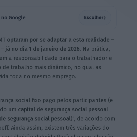
›
a no Google
Escolher
T optaram por se adaptar a esta realidade –
– já no dia 1 de janeiro de 2026
. Na prática,
rem a responsabilidade para o trabalhador e
de trabalho mais dinâmico, no qual as
vida toda no mesmo emprego.
ança social fixo pago pelos participantes (e
ado um
capital de segurança social pessoal
de segurança social pessoal
)”, de acordo com
ff. Ainda assim, existem três variações do
 contribuição definida flexível e contribuição