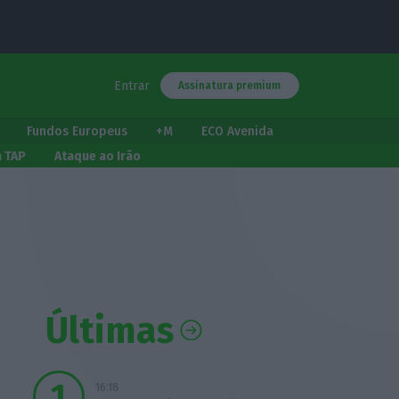
Entrar
Assinatura premium
Fundos Europeus
+M
ECO Avenida
a TAP
Ataque ao Irão
Últimas
16:18