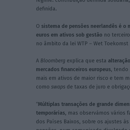
definida.
O
sistema de pensões neerlandês é o m
euros em ativos sob gestão
no terceiro
no âmbito da lei WTP – Wet Toekomst P
A
Bloomberg
explica que esta
alteração
mercados financeiros europeus
, tendo
mais em ativos de maior risco e tem m
como
swaps
de taxas de juro e obrigaç
“
Múltiplas transações de grande dime
temporárias
, mas observámos vários fa
dos Países Baixos, sobre os ajustes às