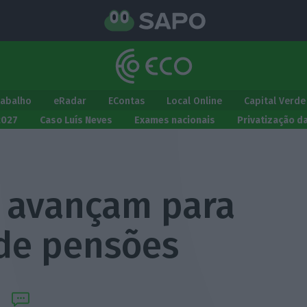
rabalho
eRadar
EContas
Local Online
Capital Verde
2027
Caso Luís Neves
Exames nacionais
Privatização d
s avançam para
de pensões