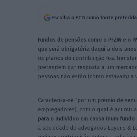
Escolha o ECO como fonte preferid
Fundos de pensões como o PFZW e o PM
que será obrigatória daqui a dois anos 
os planos de contribuição fixa transfe
pretendem dar resposta a um mercado 
pessoas não estão (como estavam) a 
Caracteriza-se “por um prémio de segur
empregadores), com o qual é acumul
para o indivíduo em causa (num fundo 
a sociedade de advogados Loyens & Loe
regime: contribuição definida solidária,