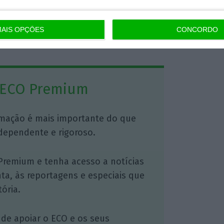
es complementares.
AIS OPÇÕES
CONCORDO
https://eco.sapo.pt/2026/01/02/paises-baixos-avancam-para-regime-de-pensoes-com-contribuicoes-fixas/
Copiar
 ECO Premium
mação é mais importante do que
dependente e rigoroso.
Premium e tenha acesso a notícias
nta, às reportagens e especiais que
ória.
 de apoiar o ECO e os seus