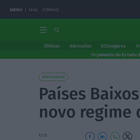
MENU
MAIL
JORNAIS
Últimas
Advocatus
ECOseguros
T
Orçamento do Estado 
Internacional
Países Baixo
novo regime 
ECO