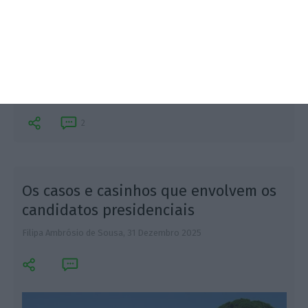
Marques Mendes, Seguro e Gouveia e Melo estimam
uma despesa superior a um milhão de euros em
campanha. André Ventura fica perto, com 900 mil
euros. Manuel João Vieira prevê gastar 860 euros.
2
Os casos e casinhos que envolvem os
candidatos presidenciais
Filipa Ambrósio de Sousa,
31 Dezembro 2025