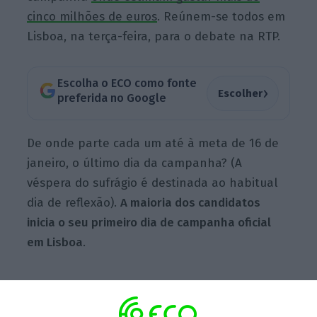
cinco milhões de euros
. Reúnem-se todos em
Lisboa, na terça-feira, para o debate na RTP.
Escolha o ECO como fonte
›
Escolher
preferida no Google
De onde parte cada um até à meta de 16 de
janeiro, o último dia da campanha? (A
véspera do sufrágio é destinada ao habitual
dia de reflexão).
A maioria dos candidatos
inicia o seu primeiro dia de campanha oficial
em Lisboa
.
Presidenciáveis vão gastar 5 milhões de euros em
campanha