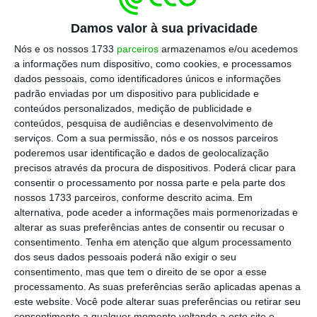
Ler Mais
Damos valor à sua privacidade
Nós e os nossos 1733
parceiros
armazenamos e/ou acedemos
Pela manhã,
Henrique Gouveia e Melo
visita a
a informações num dispositivo, como cookies, e processamos
dados pessoais, como identificadores únicos e informações
Feira do Relógio, perto do Aeroporto de
padrão enviadas por um dispositivo para publicidade e
Lisboa, antes de lançar oficialmente a sua
conteúdos personalizados, medição de publicidade e
campanha no Bairro da Boavista, junto ao
conteúdos, pesquisa de audiências e desenvolvimento de
serviços.
Com a sua permissão, nós e os nossos parceiros
Parque Florestal de Monsanto. Os restantes
poderemos usar identificação e dados de geolocalização
dias de campanha são marcados por
visitas a
precisos através da procura de dispositivos. Poderá clicar para
um total de 13 distritos
, a começar por
consentir o processamento por nossa parte e pela parte dos
nossos 1733 parceiros, conforme descrito acima. Em
Portalegre e a terminar em Lisboa.
alternativa, pode aceder a informações mais pormenorizadas e
alterar as suas preferências antes de consentir ou recusar o
Já
João Cotrim de Figueiredo
, apoiado pela
consentimento.
Tenha em atenção que algum processamento
dos seus dados pessoais poderá não exigir o seu
Iniciativa Liberal
, inicia a campanha, às 10h30,
consentimento, mas que tem o direito de se opor a esse
com literalmente uma corrida das Docas até
processamento. As suas preferências serão aplicadas apenas a
Belém, seguido do evento Horizonte 2031, de
este website. Você pode alterar suas preferências ou retirar seu
consentimento a qualquer momento voltando a este site e