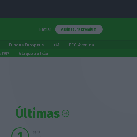
Entrar
Assinatura premium
Fundos Europeus
+M
ECO Avenida
a TAP
Ataque ao Irão
Últimas
15:17