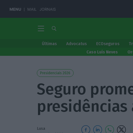
MENU
MAIL
JORNAIS
Últimas
Advocatus
ECOseguros
T
Caso Luís Neves
Or
Presidenciais 2026
Seguro prome
presidências
Lusa