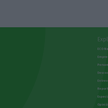
Exp
e
ECO N
Empre
Person
Descod
Entrev
Repor
Especi
Opiniã