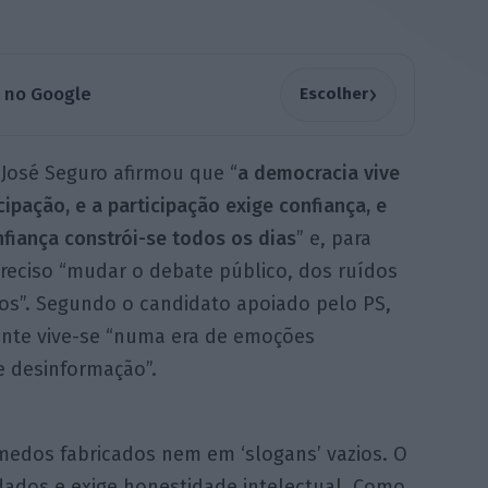
›
a no Google
Escolher
 José Seguro afirmou que “
a democracia vive
cipação, e a participação exige confiança, e
fiança constrói-se todos os dias
” e, para
preciso “mudar o debate público, dos ruídos
tos”. Segundo o candidato apoiado pelo PS,
nte vive-se “numa era de emoções
e desinformação”.
edos fabricados nem em ‘slogans’ vazios. O
 dados e exige honestidade intelectual. Como