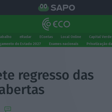
rabalho
eRadar
EContas
Local Online
Capital Verde
çamento do Estado 2027
Exames nacionais
Privatização d
te regresso das
 abertas