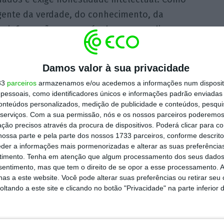
igente da verdade, do conhecimento, da
 uma informação responsável, sem populismos e
ou. Anteriormente, Seguro já tinha salientado
contrapesos e com equilíbrio”.
Damos valor à sua privacidade
33
parceiros
armazenamos e/ou acedemos a informações num dispositi
m a política como espetáculo permanente,
essoais, como identificadores únicos e informações padrão enviadas 
 menos política espetáculo, mais diálogo,
conteúdos personalizados, medição de publicidade e conteúdos, pesqui
serviços.
Com a sua permissão, nós e os nossos parceiros poderemos 
público e mais ética”, assinalou. O candidato
ção precisos através da procura de dispositivos. Poderá clicar para co
esidência com elevação, serenidade e
ossa parte e pela parte dos nossos 1733 parceiros, conforme descrit
eder a informações mais pormenorizadas e alterar as suas preferência
timento.
Tenha em atenção que algum processamento dos seus dados
nsentimento, mas que tem o direito de se opor a esse processamento. A
as a este website. Você pode alterar suas preferências ou retirar seu
as para 18 de janeiro de 2026. Concorrem às
tando a este site e clicando no botão "Privacidade" na parte inferior 
ro recorde. Caso nenhum deles consiga mais
essos, realizar-se-á uma segunda volta a 08