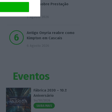
mentir sobre Prestação
Única
5 Agosto 2026
Antigo Onyria reabre como
Kimpton em Cascais
6 Agosto 2026
Eventos
Fábrica 2030 – 10.º
Aniversário
14/10/2026
SAIBA MAIS