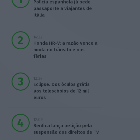
Polícia espanhola já pede
passaporte a viajantes de
Itália
14:22
Honda HR-V: a razão vence a
moda no trânsito e nas
férias
12:34
Eclipse. Dos óculos grátis
aos telescópios de 12 mil
euros
12:09
Benfica lança petição pela
suspensão dos direitos de TV