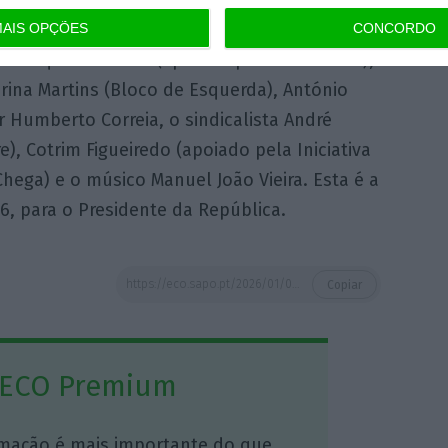
s.
AIS OPÇÕES
CONCORDO
ís Marques Mendes (apoiado pelo PSD e CDS),
arina Martins (Bloco de Esquerda), António
r Humberto Correia, o sindicalista André
e), Cotrim Figueiredo (apoiado pela Iniciativa
Chega) e o músico Manuel João Vieira. Esta é a
6, para o Presidente da República.
https://eco.sapo.pt/2026/01/04/seguro-promete-regresso-das-presidencias-abertas/
Copiar
 ECO Premium
mação é mais importante do que