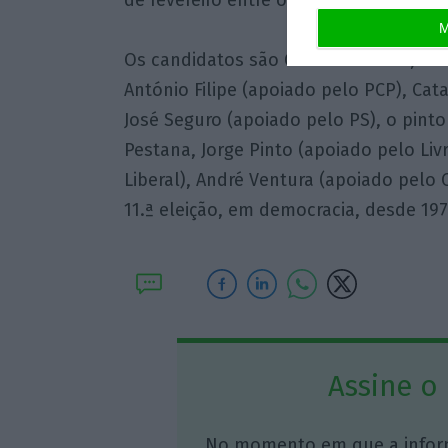
de fevereiro entre os dois mais votado
M
Os candidatos são Gouveia e Melo, Lu
António Filipe (apoiado pelo PCP), Cat
José Seguro (apoiado pelo PS), o pinto
Pestana, Jorge Pinto (apoiado pelo Livr
Liberal), André Ventura (apoiado pelo 
11.ª eleição, em democracia, desde 197
Assine o
No momento em que a infor