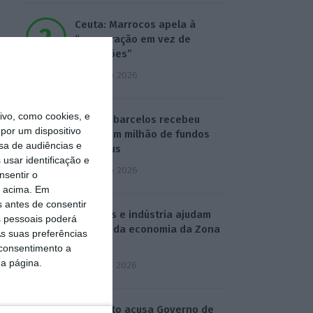
Ceuta: Marrocos apela à
“cooperação em vez de
acusações”
4 Agosto 2026
vo, como cookies, e
Construbarcelos recebeu
por um dispositivo
quase um milhão de fundos
sa de audiências e
europeus
usar identificação e
4 Agosto 2026
nsentir o
o acima. Em
s antes de consentir
Serviços e indústria ajudam
 pessoais poderá
retoma da economia da Zona
s suas preferências
Euro
 consentimento a
da página.
5 Agosto 2026
Sindicato acusa Governo de