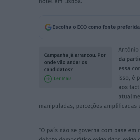
hotel em Lisboa.
Escolha o ECO como fonte preferid
António
Campanha já arrancou. Por
da parti
onde vão andar os
essa con
candidatos?
isso, é 
Ler Mais
aos fac
atualme
manipuladas, perceções amplificadas 
“O país não se governa com base em m
debate democrático exige rigor, exige