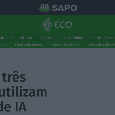
rabalho
eRadar
EContas
Local Online
Capital Verde
2027
Caso Luís Neves
Exames nacionais
Privatização d
 três
utilizam
de IA