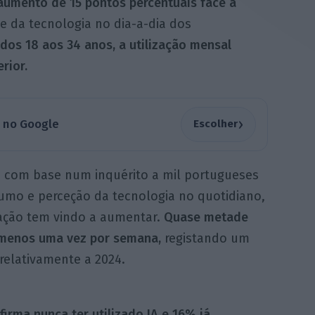
aumento de 15 pontos percentuais face a
 da tecnologia no dia-a-dia dos
dos 18 aos 34 anos, a utilização mensal
rior.
›
a no Google
Escolher
5 com base num inquérito a mil portugueses
umo e perceção da tecnologia no quotidiano,
ização tem vindo a aumentar.
Quase
metade
o menos uma vez por semana,
registando um
relativamente a 2024.
irma nunca ter utilizado IA e 16% já