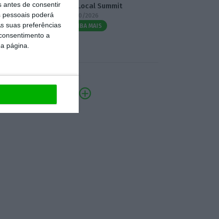
s antes de consentir
3.º Local Summit
 pessoais poderá
07/10/2026
s suas preferências
SAIBA MAIS
 consentimento a
da página.