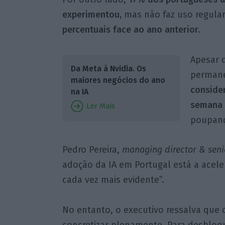
experimentou,
mas não faz uso regular
percentuais face ao ano anterior.
Apesar 
Da Meta à Nvidia. Os
permane
maiores negócios do ano
consider
na IA
semana g
Ler Mais
poupan
Pedro Pereira,
managing director & seni
adoção da IA em Portugal está a acele
cada vez mais evidente”.
No entanto, o executivo ressalva que 
concretizar plenamente. Para desbloqu