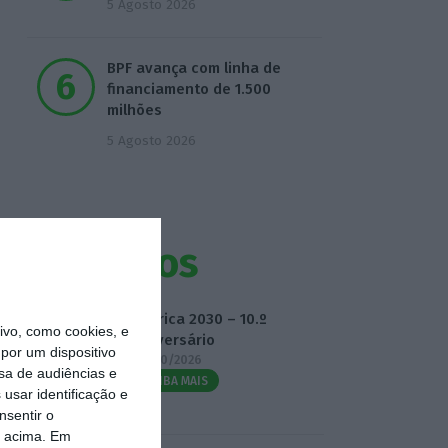
5 Agosto 2026
BPF avança com linha de
financiamento de 1.500
milhões
5 Agosto 2026
Eventos
Fábrica 2030 – 10.º
vo, como cookies, e
Aniversário
por um dispositivo
14/10/2026
sa de audiências e
SAIBA MAIS
usar identificação e
nsentir o
o acima. Em