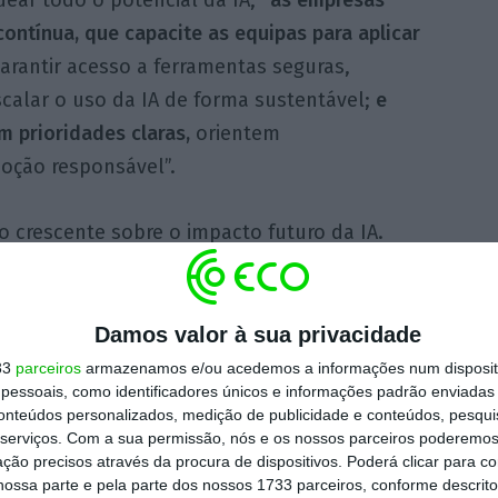
ontínua, que capacite as equipas para aplicar
arantir acesso a ferramentas seguras,
scalar o uso da IA de forma sustentável;
e
m prioridades claras,
orientem
ção responsável”.
 crescente sobre o impacto futuro da IA.
credita que esta tecnologia terá um efeito
s do que duplicando a percentagem registada
erspetiva um impacto moderado, 13%
Damos valor à sua privacidade
terá qualquer influência.
Cerca de 12% não
33
parceiros
armazenamos e/ou acedemos a informações num dispositi
essoais, como identificadores únicos e informações padrão enviadas 
antecipar o seu efeito.
conteúdos personalizados, medição de publicidade e conteúdos, pesqui
serviços.
Com a sua permissão, nós e os nossos parceiros poderemos 
ção precisos através da procura de dispositivos. Poderá clicar para co
quiridos revela interesse ou entusiasmo
,
ossa parte e pela parte dos nossos 1733 parceiros, conforme descrit