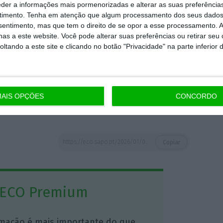
preocupação e 9% mantém uma posição
eder a informações mais pormenorizadas e alterar as suas preferência
o,
41% acredita que os seus empregos não
timento.
Tenha em atenção que algum processamento dos seus dados
nsentimento, mas que tem o direito de se opor a esse processamento. A
 mas 48% espera uma
redução da carga
as a este website. Você pode alterar suas preferências ou retirar seu
tando a este site e clicando no botão "Privacidade" na parte inferior 
 ser um desafio.
Cerca de 61% dos
capacitação para integrar a IA no trabalho,
AIS OPÇÕES
CONCORDO
formação específica.
https://eco.sapo.pt/2026/01/05/dois-em-cada-tres-portugueses-utilizam-ferramentas-de-ia/
Copiar
 ECO Premium
mação é mais importante do que