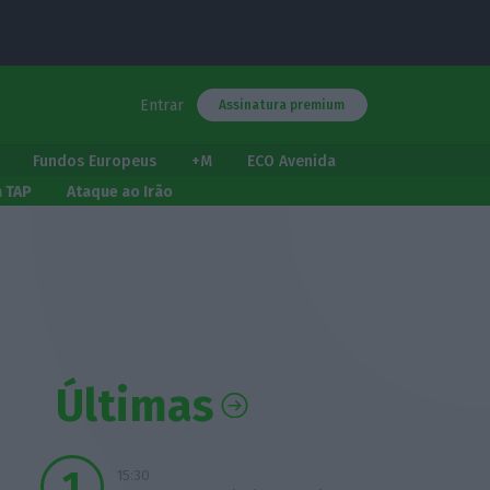
Entrar
Assinatura premium
Fundos Europeus
+M
ECO Avenida
a TAP
Ataque ao Irão
Últimas
15:30