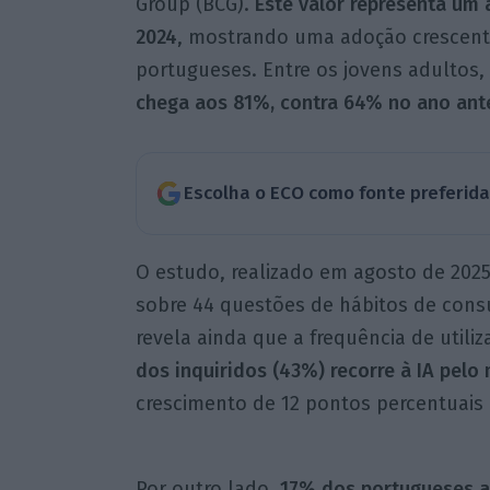
Group (BCG).
Este valor representa um 
2024
, mostrando uma adoção crescente
portugueses. Entre os jovens adultos,
chega aos 81%, contra 64% no ano ante
Escolha o ECO como fonte preferid
O estudo, realizado em agosto de 202
sobre 44 questões de hábitos de cons
revela ainda que a frequência de util
dos inquiridos (43%) recorre à IA pel
crescimento de 12 pontos percentuais 
Por outro lado,
17% dos portugueses af