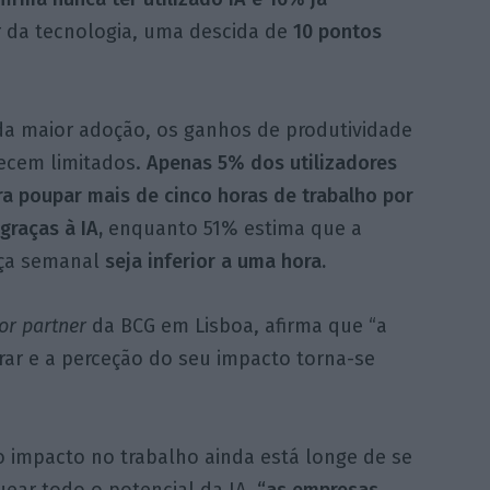
 da tecnologia, uma descida de
10 pontos
da maior adoção, os ganhos de produtividade
cem limitados.
Apenas 5% dos utilizadores
a poupar mais de cinco horas de trabalho por
raças à IA,
enquanto 51% estima que a
ça semanal
seja inferior a uma hora.
or partner
da BCG em Lisboa, afirma que “a
rar e a perceção do seu impacto torna-se
o impacto no trabalho ainda está longe de se
ear todo o potencial da IA,
“as empresas