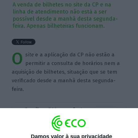
A venda de bilhetes no site da CP e na
linha de atendimento não está a ser
possível desde a manhã desta segunda-
feira. Apenas bilheteiras funcionam.
O
site
e a aplicação da CP não estão a
permitir a consulta de horários nem a
aquisição de bilhetes, situação que se tem
verificado desde a manhã desta segunda-
feira.
Escolha o ECO como fonte
›
Escolher
preferida no Google
Numa tentativa de aquisição pela linha de
Damos valor à sua privacidade