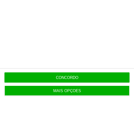
61% em 10 anos
11:15
Exportações de bens sobem 1,7% no primeiro
semestre
11:12
Bruxelas já pagou os 2,32 mil milhões do nono
cheque do PRR
CONCORDO
MAIS OPÇÕES
Populares
“Se a centralização conseguir manter o bolo atual