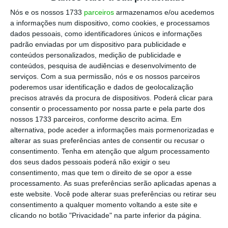
atendimento (808109110), o ECO/Local Online
Nós e os nossos 1733
parceiros
armazenamos e/ou acedemos
a informações num dispositivo, como cookies, e processamos
foi informado da i
mpossibilidade que os
dados pessoais, como identificadores únicos e informações
próprios operadores estão a sentir para
padrão enviadas por um dispositivo para publicidade e
aceder a informação. A solução apontada é a
conteúdos personalizados, medição de publicidade e
conteúdos, pesquisa de audiências e desenvolvimento de
aquisição direta nas bilheteiras.
serviços.
Com a sua permissão, nós e os nossos parceiros
poderemos usar identificação e dados de geolocalização
precisos através da procura de dispositivos. Poderá clicar para
Contactada pelo ECO/Local Online, a CP
consentir o processamento por nossa parte e pela parte dos
remete para um aviso entretanto colocado
nossos 1733 parceiros, conforme descrito acima. Em
alternativa, pode aceder a informações mais pormenorizadas e
online, onde
assume “dificuldades técnicas na
alterar as suas preferências antes de consentir ou recusar o
pesquisa e compra no site CP e App CP”
, sem
consentimento.
Tenha em atenção que algum processamento
indicação de previsão da resolução do
dos seus dados pessoais poderá não exigir o seu
consentimento, mas que tem o direito de se opor a esse
problema.
processamento. As suas preferências serão aplicadas apenas a
este website. Você pode alterar suas preferências ou retirar seu
A empresa aconselha “a pesquisa por
consentimento a qualquer momento voltando a este site e
clicando no botão "Privacidade" na parte inferior da página.
estação e comboio”, funcionalidade que, à