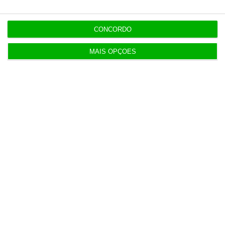
18:25
CONCORDO
Seguro envia lei do asilo e retorno para o
Constitucional
MAIS OPÇÕES
Populares
AstraZeneca negoceia megafusão com BMS
3 Agosto 2026
Rock ‘n’ Law volta a 1 de outubro
3 Agosto 2026