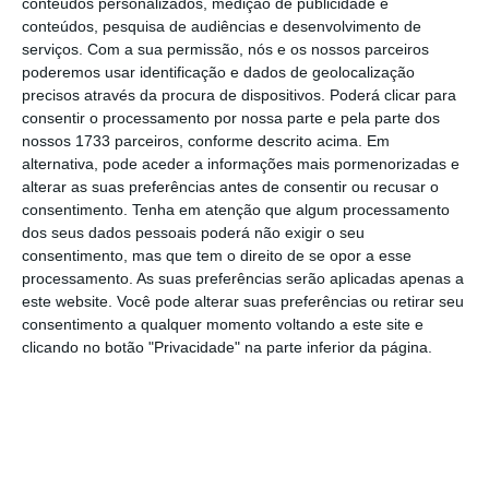
conteúdos personalizados, medição de publicidade e
CMS e Cuatrecasas na compra do Grupo IGM pela
conteúdos, pesquisa de audiências e desenvolvimento de
Selena
serviços.
Com a sua permissão, nós e os nossos parceiros
poderemos usar identificação e dados de geolocalização
Ler Mais
precisos através da procura de dispositivos. Poderá clicar para
consentir o processamento por nossa parte e pela parte dos
nossos 1733 parceiros, conforme descrito acima. Em
Nuno Sá Carvalho,
managing partner
da
alternativa, pode aceder a informações mais pormenorizadas e
Cuatrecasas em Portugal,
comenta: “A
alterar as suas preferências antes de consentir ou recusar o
atividade da Cuatrecasas está focada no
consentimento.
Tenha em atenção que algum processamento
dos seus dados pessoais poderá não exigir o seu
segmento das operações mais complexas e
consentimento, mas que tem o direito de se opor a esse
dos clientes mais relevantes do mercado.
processamento. As suas preferências serão aplicadas apenas a
Procuramos, assim, o melhor talento para ir
este website. Você pode alterar suas preferências ou retirar seu
consentimento a qualquer momento voltando a este site e
ao encontro destes objetivos estratégicos e
clicando no botão "Privacidade" na parte inferior da página.
gerar valor acrescentado para os nossos
clientes. A integração do Tiago Amorim
alinha-se na perfeição com o Plano
Estratégico da Cuatrecasas para os próximos
anos”.