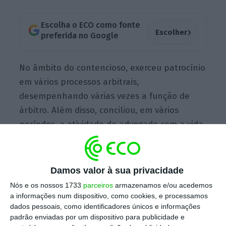
Escolha o ECO como fonte
›
Escolher
preferida no Google
No âmbito do contencioso, exerceu patrocínio
em vários processos arbitrais,
desempenhando várias vezes a função de
árbitro. Além disso, conciliou, em vários
períodos, a atividade de advogado com a vida
académica, participando, como docente, em
seminários e pós-graduações na Universidade
Nova de Lisboa, Universidade Católica
Damos valor à sua privacidade
Portuguesa (UCP) — Escola do Porto (EP) e
Nós e os nossos 1733
parceiros
armazenamos e/ou acedemos
Universidade do Porto.
a informações num dispositivo, como cookies, e processamos
dados pessoais, como identificadores únicos e informações
padrão enviadas por um dispositivo para publicidade e