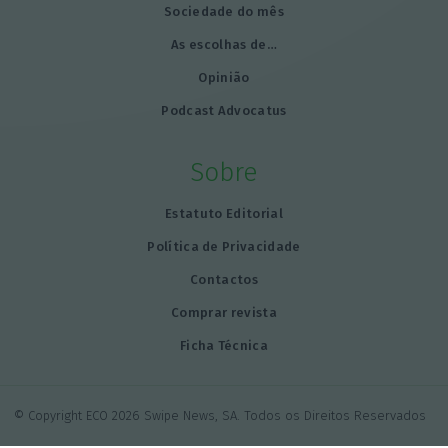
Sociedade do mês
As escolhas de…
Opinião
Podcast Advocatus
Sobre
Estatuto Editorial
Política de Privacidade
Contactos
Comprar revista
Ficha Técnica
© Copyright ECO 2026 Swipe News, SA. Todos os Direitos Reservados