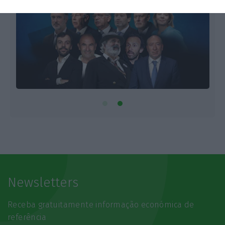
Newsletters
Receba gratuitamente informação económica de
referência