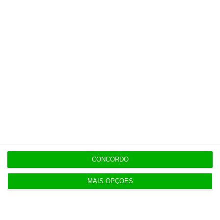
19:53
Diretor financeiro da PJ nega obra feita por amigo
de Neves
Populares
Perdoai-lhes, São “Nossos”
3 Agosto 2026
CONCORDO
Euribor inicia agosto a descer a três, seis e 12
MAIS OPÇÕES
meses
3 Agosto 2026