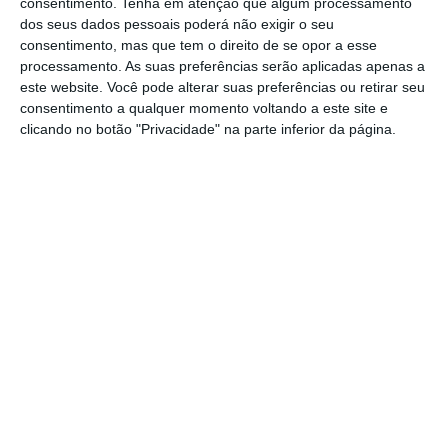
entrevistas com uma margem de erro máxima
consentimento.
Tenha em atenção que algum processamento
dos seus dados pessoais poderá não exigir o seu
de 4,06%
para um grau de confiança de 95,5%.
consentimento, mas que tem o direito de se opor a esse
processamento. As suas preferências serão aplicadas apenas a
Os restantes candidatos surgem a grande
este website. Você pode alterar suas preferências ou retirar seu
consentimento a qualquer momento voltando a este site e
distância
. A sondagem indica 2,9% de
clicando no botão "Privacidade" na parte inferior da página.
intenções de voto em Catarina Martins, 2,8%
em António Filipe, 1,8% em Jorge Pinto e 1,5%
em Manuel João Vieira.
À questão sobre quem pensam que está em
melhor posição para passar à segunda volta,
os inquiridos apontaram o social-democrata
que se destaca, com 32%, dez pontos acima
do líder do Chega (22%), que fica em segundo
lugar nesta tabela.