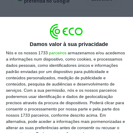
preferida no Google
Luís Marques Mendes (15,4%)
, o candidato
apoiado pelos dois partidos que compõem o
Governo,
caiu para quinto lugar e fica atrás de
Damos valor à sua privacidade
João Cotrim de Figueiredo (18%)
, candidato da
Iniciativa Liberal.
André Ventura,
por sua vez,
Nós e os nossos 1733
parceiros
armazenamos e/ou acedemos
a informações num dispositivo, como cookies, e processamos
reúne 18,9% das intenções de
voto
.
dados pessoais, como identificadores únicos e informações
padrão enviadas por um dispositivo para publicidade e
conteúdos personalizados, medição de publicidade e
As percentagens apresentadas dizem
conteúdos, pesquisa de audiências e desenvolvimento de
serviços.
Com a sua permissão, nós e os nossos parceiros
respeito às
intenções de voto com distribuição
poderemos usar identificação e dados de geolocalização
de indecisos
, cujo número desceu
precisos através da procura de dispositivos. Poderá clicar para
consideravelmente, para 13,7%. O inquérito
consentir o processamento por nossa parte e pela parte dos
nossos 1733 parceiros, conforme descrito acima. Em
da Pitagórica foi realizado nos dias 2,3 e 4 de
alternativa, pode aceder a informações mais pormenorizadas e
janeiro, resultando numa
amostra de 608
alterar as suas preferências antes de consentir ou recusar o