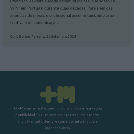
Francisco Teixeira sucede a Manuel Maltez, que liderou a
WPP em Portugal durante duas décadas. Para além das
agências de meios, o profissional assume também a área
criativa e de comunicação.
Carla Borges Ferreira,
26 Setembro 2024
O +M é um jornal económico digital sobre marketing
e publicidade. O +M será mais Marcas, mais Meios,
mais Mercado. Sempre com rigor informativo e
independência.