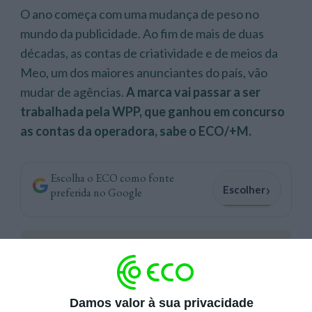
O ano começa com uma mudança de peso no
mundo da publicidade. Ao fim de mais de duas
décadas, as contas de criatividade e de meios da
Meo, um dos maiores anunciantes do país, vão
mudar de agências.
A marca vai passar a ser
trabalhada pela WPP, que ganhou em concurso
as contas da operadora, sabe o ECO/+M.
Escolha o ECO como fonte
›
Escolher
preferida no Google
Receitas da Meo sobem 1,2% até setembro
Damos valor à sua privacidade