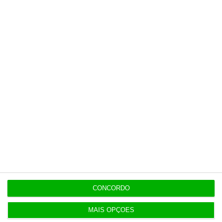
Executivos da FIFA pressionados a
08/26
aprovar plano de Infantino
22:21
Portugal com 680 óbitos em
08/26
excesso em três períodos do verão
22:18
Seguro: “inaceitável” que Estado se
08/26
demita do apoio social
22:16
Praias com “impactos
08/26
significativos” devido ao mau
20:27
tempo
CONCORDO
MAIS OPÇÕES