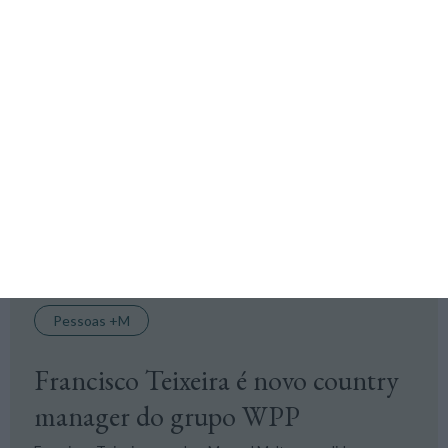
Rodrigo Albuquerque troca
Arena Media pelo GroupM
Nos últimos 11 anos diretor-geral da Arena Media, agência
do grupo Havas, Rodrigo Albuquerque inicia funções como
'chief growth officer' do GroupM, a holding de media liderada
por Francisco Teixeira.
Carla Borges Ferreira,
2 Setembro 2024
Pessoas +M
Francisco Teixeira é novo country
manager do grupo WPP