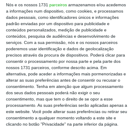
Muda assim de mãos uma das maiores contas de
Nós e os nossos 1731
parceiros
armazenamos e/ou acedemos
a informações num dispositivo, como cookies, e processamos
publicidade do país e chegam também ao fim duas
dados pessoais, como identificadores únicos e informações
das parcerias entre agências e marca mais antigas
padrão enviadas por um dispositivo para publicidade e
do mercado.
A Meo, recorde-se, era trabalhada
conteúdos personalizados, medição de publicidade e
conteúdos, pesquisa de audiências e desenvolvimento de
desde o início pela Dentsu, na altura ainda
serviços.
Com a sua permissão, nós e os nossos parceiros
Partners, e também há mais de duas décadas
poderemos usar identificação e dados de geolocalização
pela OMD.
precisos através da procura de dispositivos. Poderá clicar para
consentir o processamento por nossa parte e pela parte dos
nossos 1731 parceiros, conforme descrito acima. Em
A partir de fevereiro, as contas de criatividade e
alternativa, pode aceder a informações mais pormenorizadas e
alterar as suas preferências antes de consentir ou recusar o
de meios passam a ser trabalhadas de forma
consentimento.
Tenha em atenção que algum processamento
integrada, por uma unidade criada para o efeito
dos seus dados pessoais poderá não exigir o seu
na WPP.
Com cerca de 25 a 30 elementos, a
consentimento, mas que tem o direito de se opor a esse
processamento. As suas preferências serão aplicadas apenas a
criatividade será liderada por Hugo Veiga —
que
este website. Você pode alterar suas preferências ou retirar seu
deixou o grupo em junho
, mas regressa para este
consentimento a qualquer momento voltando a este site e
projeto — e a compra de meios é assumida pela
clicando no botão "Privacidade" na parte inferior da página.
Mindshare.
Rodrigo Albuquerque
, chief growth