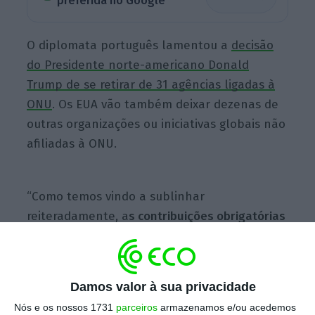
preferida no Google
O diplomata português lamentou a
decisão
do Presidente norte-americano Donald
Trump de se retirar de 31 agências ligadas à
ONU
. Os EUA vão também deixar dezenas de
outras organizações ou iniciativas globais não
afiliadas à ONU.
“Como temos vindo a sublinhar
reiteradamente, a
s contribuições obrigatórias
para o orçamento regular e para o orçamento
de manutenção da paz das Nações Unidas, tal
como aprovado pela Assembleia Geral, são
Damos valor à sua privacidade
uma obrigação legal
, nos termos da Carta da
Nós e os nossos 1731
parceiros
armazenamos e/ou acedemos
ONU, para todos os Estados-membros,