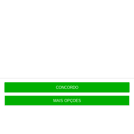
Esta assinatura é uma forma de apoiar
o ECO e os seus jornalistas. A nossa
contrapartida é o jornalismo
independente, rigoroso e credível.
Assine já
Veja todos os planos
CONCORDO
MAIS OPÇÕES
Últimas
13:22