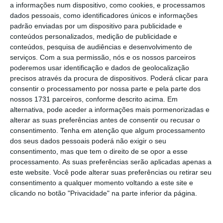
a informações num dispositivo, como cookies, e processamos
incluindo os Estados Unidos”, indicou
dados pessoais, como identificadores únicos e informações
padrão enviadas por um dispositivo para publicidade e
Stéphane Dujarric, porta-voz de Guterres, em
conteúdos personalizados, medição de publicidade e
comunicado.
conteúdos, pesquisa de audiências e desenvolvimento de
serviços.
Com a sua permissão, nós e os nossos parceiros
poderemos usar identificação e dados de geolocalização
EUA abandonam mais dezenas de organizações
precisos através da procura de dispositivos. Poderá clicar para
internacionais
consentir o processamento por nossa parte e pela parte dos
Ler Mais
nossos 1731 parceiros, conforme descrito acima. Em
alternativa, pode aceder a informações mais pormenorizadas e
alterar as suas preferências antes de consentir ou recusar o
Apesar do anúncio de Washington, as
consentimento.
Tenha em atenção que algum processamento
dos seus dados pessoais poderá não exigir o seu
entidades da ONU visadas continuarão a
consentimento, mas que tem o direito de se opor a esse
realizar o seu trabalho, garantiu.
“As Nações
processamento. As suas preferências serão aplicadas apenas a
Unidas têm a responsabilidade de cumprir as
este website. Você pode alterar suas preferências ou retirar seu
consentimento a qualquer momento voltando a este site e
suas obrigações para com aqueles que
clicando no botão "Privacidade" na parte inferior da página.
dependem de nós”,
pode ler-se.