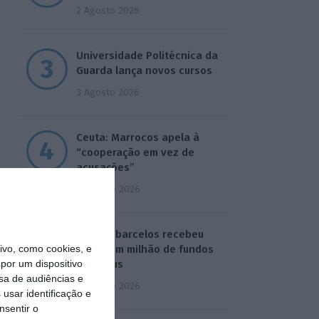
2 Agosto 2026
Universidade Politécnica da
Guarda lança novos cursos
3 Agosto 2026
Ceuta: Marrocos apela à
“cooperação em vez de
acusações”
4 Agosto 2026
Construbarcelos recebeu
vo, como cookies, e
quase um milhão de fundos
por um dispositivo
europeus
sa de audiências e
4 Agosto 2026
usar identificação e
nsentir o