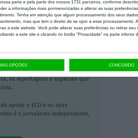
ossa parte e pela parte dos nossos 1731 parceiros, conforme descrit
eder a informações mais pormenorizadas e alterar as suas preferência
timento.
Tenha em atenção que algum processamento dos seus dados
nsentimento, mas que tem o direito de se opor a esse processamento. A
 ECO Premium
as a este website. Você pode alterar suas preferências ou retirar seu
tando a este site e clicando no botão "Privacidade" na parte inferior 
mação é mais importante do que
dependente e rigoroso.
AIS OPÇÕES
CONCORDO
Premium e tenha acesso a notícias
nta, às reportagens e especiais que
ória.
 de apoiar o ECO e os seus
artida é o jornalismo independente,