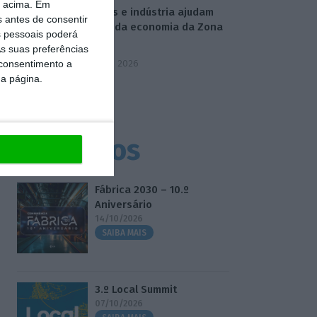
o acima. Em
Serviços e indústria ajudam
s antes de consentir
retoma da economia da Zona
 pessoais poderá
Euro
s suas preferências
5 Agosto 2026
 consentimento a
da página.
Eventos
Fábrica 2030 – 10.º
Aniversário
14/10/2026
SAIBA MAIS
3.º Local Summit
07/10/2026