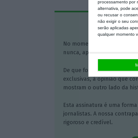
processamento por n
alternativa, pode ac
ou recusar o consen
não exigir o seu co
Assine o
serão aplicadas apen
qualquer momento vol
No momento em que a infor
nunca, apoie o jornalismo in
M
De que forma? Assine o ECO 
exclusivas, à opinião que co
mostram o outro lado da hist
Esta assinatura é uma forma
jornalistas. A nossa contrap
rigoroso e credível.