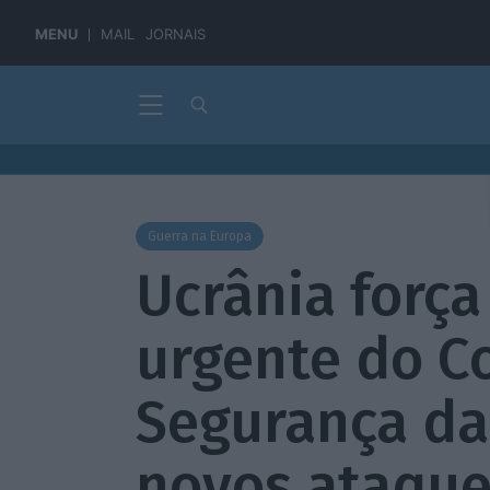
MENU
MAIL
JORNAIS
Guerra na Europa
Ucrânia força
urgente do C
Segurança d
novos ataque