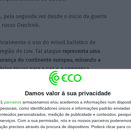
 pela segunda vez desde o início da guerra
o russo Orechnik.
ficialmente o uso do míssil balístico de
egião de Lviv. Tal ataque
representa uma
urança do continente europeu, minando a
érios riscos para a paz e a segurança
aniano na carta.
Damos valor à sua privacidade
eis membros do Conselho – França, Reino
31
parceiros
armazenamos e/ou acedemos a informações num dispositi
éria -, disseram fontes diplomáticas à AFP.
essoais, como identificadores únicos e informações padrão enviadas 
conteúdos personalizados, medição de publicidade e conteúdos, pesqui
serviços.
Com a sua permissão, nós e os nossos parceiros poderemos 
https://eco.sapo.pt/2026/01/10/ucrania-forca-reuniao-urgente-do-conselho-de-seguranca-da-onu-apos-novos-ataques-russos/
Copiar
ção precisos através da procura de dispositivos. Poderá clicar para co