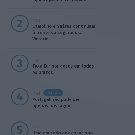
11:53
Campilho e Suárez continuam
à frente da seguradora
Victoria
11:47
Taxa Euribor desce em todos
os prazos
OPINIÃO
11:45
Portugal não pode ser
apenas passagem
11:35
Uma em cada dez casas são