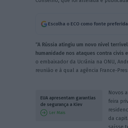
Conselho, que foi alterada e publicada 
Escolha o ECO como fonte preferid
“A Rússia atingiu um novo nível terríve
humanidade nos ataques contra civis e i
o embaixador da Ucrânia na ONU, Andri
reunião e à qual a agência France-Pres
Novos a
EUA apresentam garantias
feira p
de segurança a Kiev
residenc
Ler Mais
da capit
saísse 