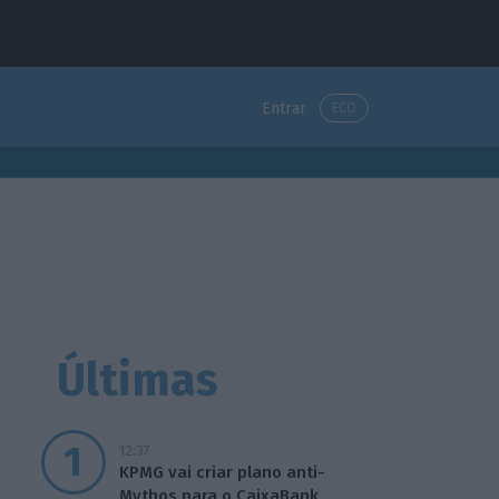
Entrar
ECO
Últimas
12:37
KPMG vai criar plano anti-
Mythos para o CaixaBank