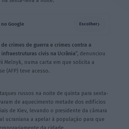
na sexta-feira à noite.
›
a no Google
Escolher
l de crimes de guerra e crimes contra a
nfraestruturas civis na Ucrânia”,
denunciou
i Melnyk, numa carta em que solicita a
se (AFP) teve acesso.
taques russos na noite de quinta para sexta-
rivaram de aquecimento metade dos edifícios
iais de Kiev, levando o presidente da câmara
al ucraniana a apelar à população para que
temporariamente da cidade.