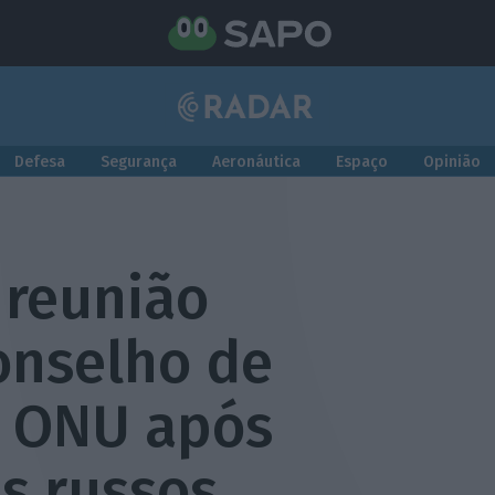
Defesa
Segurança
Aeronáutica
Espaço
Opinião
 reunião
onselho de
a ONU após
s russos