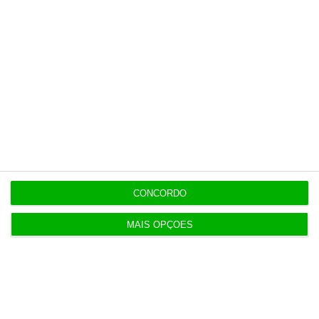
8:27
Conflito de interesses no SUCH anula negócios de
milhões
8:11
Hoje nas notícias: discriminação salarial, ferrovia
e PS
8:00
CONCORDO
Geely quer liderar a próxima geração da
mobilidade
MAIS OPÇÕES
7:07
Exército com 16,5 milhões para compra de veículos