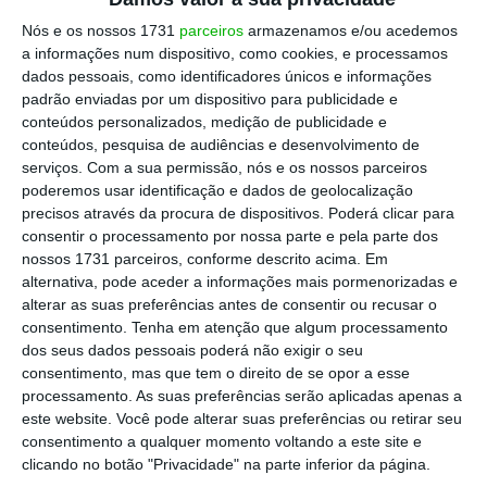
America antecipam um regresso a um
Nós e os nossos 1731
parceiros
armazenamos e/ou acedemos
crescimento de vendas de um só dígito já este
a informações num dispositivo, como cookies, e processamos
ano, num cenário de maior concorrência e
dados pessoais, como identificadores únicos e informações
menor entusiasmo dos investidores pelo
padrão enviadas por um dispositivo para publicidade e
conteúdos personalizados, medição de publicidade e
setor.
conteúdos, pesquisa de audiências e desenvolvimento de
serviços.
Com a sua permissão, nós e os nossos parceiros
poderemos usar identificação e dados de geolocalização
Escolha o ECO como fonte
›
precisos através da procura de dispositivos. Poderá clicar para
Escolher
preferida no Google
consentir o processamento por nossa parte e pela parte dos
nossos 1731 parceiros, conforme descrito acima. Em
alternativa, pode aceder a informações mais pormenorizadas e
A equipa liderada por Thierry Cota aponta o
alterar as suas preferências antes de consentir ou recusar o
relançamento da Nike como um risco
consentimento.
Tenha em atenção que algum processamento
dos seus dados pessoais poderá não exigir o seu
competitivo relevante, ao mesmo tempo que
consentimento, mas que tem o direito de se opor a esse
marcas como On, Asics e Puma continuam a
processamento. As suas preferências serão aplicadas apenas a
captar atenção e quota de mercado. Apesar
este website. Você pode alterar suas preferências ou retirar seu
consentimento a qualquer momento voltando a este site e
de reconhecerem que o Mundial de Futebol
clicando no botão "Privacidade" na parte inferior da página.
de 2026 poderá dar um impulso temporário à