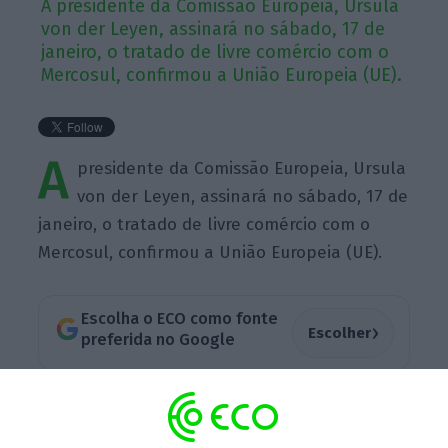
A presidente da Comissão Europeia, Ursula
von der Leyen, assinará no sábado, 17 de
janeiro, o tratado de livre comércio com o
Mercosul, confirmou a União Europeia (UE).
A
presidente da Comissão Europeia, Ursula
von der Leyen, assinará no sábado, 17 de
janeiro, o tratado de livre comércio com o
Mercosul, confirmou a União Europeia (UE).
Escolha o ECO como fonte
›
Escolher
preferida no Google
A UE deu luz verde na sexta-feira ao avanço
deste importante acordo comercial com o