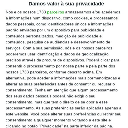
bloco sul-americano, apesar da oposição de
Damos valor à sua privacidade
vários países, nomeadamente França,
Nós e os nossos 1733
parceiros
armazenamos e/ou acedemos
a informações num dispositivo, como cookies, e processamos
Hungria, Polónia, Irlanda e Áustria.
dados pessoais, como identificadores únicos e informações
padrão enviadas por um dispositivo para publicidade e
conteúdos personalizados, medição de publicidade e
conteúdos, pesquisa de audiências e desenvolvimento de
Acordo UE-Mercosul: quem são os vencedores e os
serviços.
Com a sua permissão, nós e os nossos parceiros
vencidos?
poderemos usar identificação e dados de geolocalização
Ler Mais
precisos através da procura de dispositivos. Poderá clicar para
consentir o processamento por nossa parte e pela parte dos
nossos 1733 parceiros, conforme descrito acima. Em
Fruto de mais de 25 anos de negociações,
alternativa, pode aceder a informações mais pormenorizadas e
este acordo é considerado pelos seus
alterar as suas preferências antes de consentir ou recusar o
consentimento.
Tenha em atenção que algum processamento
defensores como essencial para estimular as
dos seus dados pessoais poderá não exigir o seu
exportações, apoiar a economia do
consentimento, mas que tem o direito de se opor a esse
continente e reforçar os laços diplomáticos
processamento. As suas preferências serão aplicadas apenas a
este website. Você pode alterar suas preferências ou retirar seu
num contexto de incerteza global. No
consentimento a qualquer momento voltando a este site e
entanto, o acordo suscitou protestos por
clicando no botão "Privacidade" na parte inferior da página.