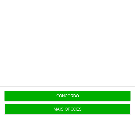
Últimas
7 Agosto 2026
Espanha repõe controlos fronteiriços a viajantes
de Itália
7 Agosto 2026
Seguro promulga decreto para regime de
heranças indivisas
7 Agosto 2026
CONCORDO
Bola da ‘mão de deus’ de Maradona em leilão por
dois milhões
MAIS OPÇÕES
7 Agosto 2026
Auditoria à Polícia Judiciaria foi pedida pelo atual