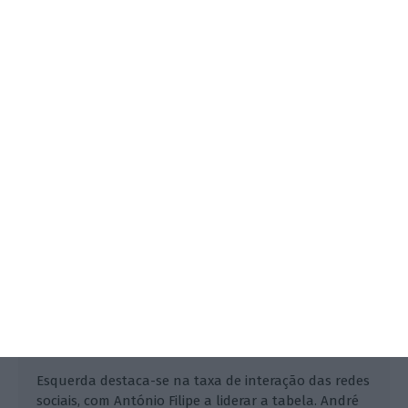
Redes sociais. Ventura lidera
alcance, Filipe nas interações
Rafael Correia,
13 Janeiro 2026
Esquerda destaca-se na taxa de interação das redes
sociais, com António Filipe a liderar a tabela. André