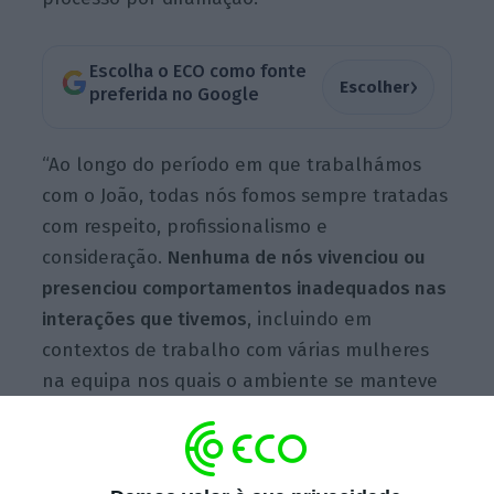
Escolha o ECO como fonte
›
Escolher
preferida no Google
“Ao longo do período em que trabalhámos
com o João, todas nós fomos sempre tratadas
com respeito, profissionalismo e
consideração.
Nenhuma de nós vivenciou ou
presenciou comportamentos inadequados nas
interações que tivemos
, incluindo em
contextos de trabalho com várias mulheres
na equipa nos quais o ambiente se manteve
profissional e respeitador”, lê-se no
documento assinado por 30 mulheres
enviado às redações.