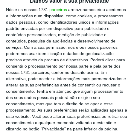
Damos valor à sua privacidade
Nós e os nossos 1731
parceiros
armazenamos e/ou acedemos
a informações num dispositivo, como cookies, e processamos
Pedro Nuno chega à campanha no dia ‘horribilis’ de
dados pessoais, como identificadores únicos e informações
Cotrim
padrão enviadas por um dispositivo para publicidade e
Ler Mais
conteúdos personalizados, medição de publicidade e
conteúdos, pesquisa de audiências e desenvolvimento de
serviços.
Com a sua permissão, nós e os nossos parceiros
As signatárias sublinham que “
a ligeireza com
poderemos usar identificação e dados de geolocalização
precisos através da procura de dispositivos. Poderá clicar para
que se colocam em causa a integridade e a
consentir o processamento por nossa parte e pela parte dos
reputação de uma pessoa é irresponsável e
nossos 1731 parceiros, conforme descrito acima. Em
contribui para um clima de suspeição que não
alternativa, pode aceder a informações mais pormenorizadas e
alterar as suas preferências antes de consentir ou recusar o
serve a verdade”
.
consentimento.
Tenha em atenção que algum processamento
dos seus dados pessoais poderá não exigir o seu
“Como o silêncio de quem conhece a
consentimento, mas que tem o direito de se opor a esse
processamento. As suas preferências serão aplicadas apenas a
realidade também pode ser uma forma de
este website. Você pode alterar suas preferências ou retirar seu
injustiça, escolhemos falar”, escrevem ainda,
consentimento a qualquer momento voltando a este site e
justificando que o objetivo do texto é
clicando no botão "Privacidade" na parte inferior da página.