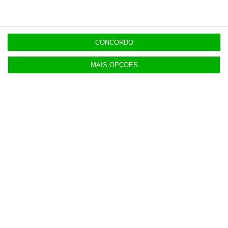
Últimas
CONCORDO
5 Agosto 2026
Infantino “mentiu” e “enganou”. Luís Figo exige
MAIS OPÇÕES
demissão
5 Agosto 2026
Barcelos aprova concurso para nova ETAR de 35
milhões
5 Agosto 2026
Polícia propôs mais câmaras na AR, mas partidos
recusaram
5 Agosto 2026