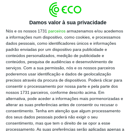
Segundo um comunicado do banco, a
ferramenta, apelidada de
Fomento.AI,
resulta
Damos valor à sua privacidade
da necessidade do BPF de gerir e consultar,
Nós e os nossos 1731
parceiros
armazenamos e/ou acedemos
de forma rápida e segura, um elevado volume
a informações num dispositivo, como cookies, e processamos
dados pessoais, como identificadores únicos e informações
de informação jurídica, financeira,
padrão enviadas por um dispositivo para publicidade e
operacional e regulamentar,
até então
conteúdos personalizados, medição de publicidade e
dispersa por vários repositórios internos.
conteúdos, pesquisa de audiências e desenvolvimento de
serviços.
Com a sua permissão, nós e os nossos parceiros
poderemos usar identificação e dados de geolocalização
precisos através da procura de dispositivos. Poderá clicar para
A plataforma integra modelos de inteligência
consentir o processamento por nossa parte e pela parte dos
artificial generativa com mecanismos de
nossos 1731 parceiros, conforme descrito acima. Em
pesquisa semântica (ferramenta que entende
alternativa, pode aceder a informações mais pormenorizadas e
alterar as suas preferências antes de consentir ou recusar o
o contexto e não apenas texto) aplicados à
consentimento.
Tenha em atenção que algum processamento
documentação interna do BPF. Quando
dos seus dados pessoais poderá não exigir o seu
recebe uma questão,
o sistema identifica os
consentimento, mas que tem o direito de se opor a esse
processamento. As suas preferências serão aplicadas apenas a