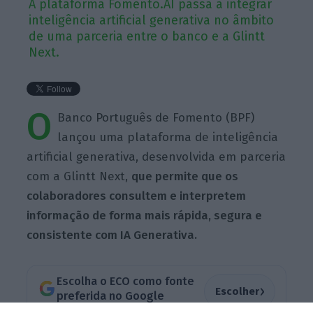
A plataforma Fomento.AI passa a integrar
inteligência artificial generativa no âmbito
de uma parceria entre o banco e a Glintt
Next.
O
Banco Português de Fomento (BPF)
lançou uma plataforma de inteligência
artificial generativa, desenvolvida em parceria
com a Glintt Next,
que permite que os
colaboradores consultem e interpretem
informação de forma mais rápida, segura e
consistente com IA Generativa.
Escolha o ECO como fonte
›
Escolher
preferida no Google