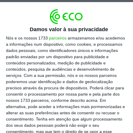
do ano letivo. Só nas últimas duas semanas,
os diretores lançaram 889 horários que,
segundo a Fenprof,
podem ter deixado até 62
Damos valor à sua privacidade
mil alunos sem todas as aulas.
A maior parte
destes horários (268) pertence ao 1.º Ciclo,
Nós e os nossos 1733
parceiros
armazenamos e/ou acedemos
a informações num dispositivo, como cookies, e processamos
sendo 72 anuais e completos, o que significa
dados pessoais, como identificadores únicos e informações
que, desde o início do ano letivo, esses
padrão enviadas por um dispositivo para publicidade e
alunos não têm professor titular. Alguns
conteúdos personalizados, medição de publicidade e
conteúdos, pesquisa de audiências e desenvolvimento de
agrupamentos, como o de Queluz-Belas, já
serviços.
Com a sua permissão, nós e os nossos parceiros
tiveram de lançar mais de 100 horários só
poderemos usar identificação e dados de geolocalização
para o 1.º Ciclo, sem que houvesse candidatos
precisos através da procura de dispositivos. Poderá clicar para
consentir o processamento por nossa parte e pela parte dos
disponíveis.
nossos 1733 parceiros, conforme descrito acima. Em
alternativa, pode aceder a informações mais pormenorizadas e
alterar as suas preferências antes de consentir ou recusar o
Escolha o ECO como fonte
›
consentimento.
Tenha em atenção que algum processamento
Escolher
preferida no Google
dos seus dados pessoais poderá não exigir o seu
consentimento, mas que tem o direito de se opor a esse