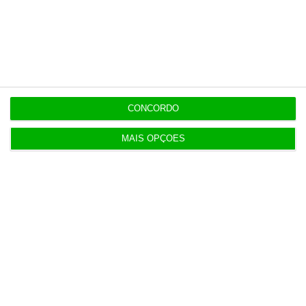
Veja todos os planos
CONCORDO
Últimas
MAIS OPÇÕES
16:29
Eólicas no mar podem passar a ‘aterrar’ em betão
flutuante
16:27
Israel rejeita plano norte-americano para Gaza
15:05