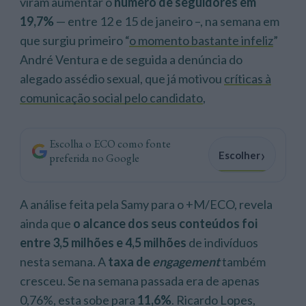
viram aumentar o
número de seguidores em
19,7%
— entre 12 e 15 de janeiro –, na semana em
que surgiu primeiro “
o momento bastante infeliz
”
André Ventura e de seguida a denúncia do
alegado assédio sexual, que já motivou
críticas à
comunicação social pelo candidato
,
Escolha o ECO como fonte
›
Escolher
preferida no Google
A análise feita pela Samy para o +M/ECO, revela
ainda que
o alcance dos seus conteúdos foi
entre 3,5 milhões e 4,5 milhões
de indivíduos
nesta semana. A
taxa de
engagement
também
cresceu. Se na semana passada era de apenas
0,76%, esta sobe para
11,6%
. Ricardo Lopes,