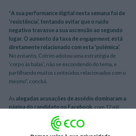
“
A sua performance digital nesta semana foi de
‘resistência’, tentando evitar que o ruído
negativo travasse a sua ascensão ao segundo
lugar.
O aumento da taxa de
engagement
, está
diretamente relacionado com esta ‘polémica’.
No entanto, Cotrim adotou uma estratégia de
‘corpo às balas’, não se escondendo do tema, e
partilhando muitos conteúdos relacionados com o
mesmo”, conclui.
As
alegadas acusações de assédio dominaram a
página do candidato
no Facebook
, com 12 mil
reações. Já
a ‘clarificação’ sobre a sua
posição
de apoio a André Ventura
dominou o
Instagram
e
o
Tiktok
– com 49,6 mil gostos e 455,9 mil