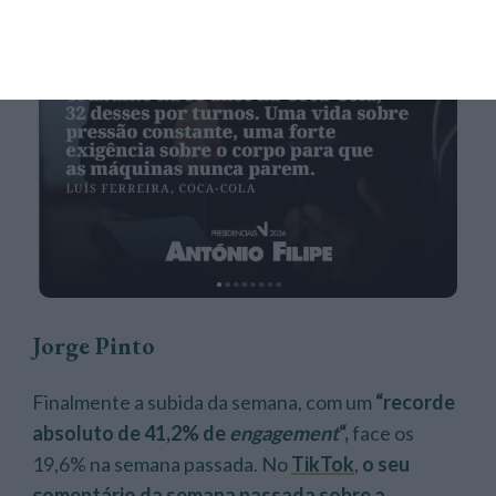
Jorge Pinto
Finalmente a subida da semana, com um
“recorde
absoluto de 41,2% de
engagement
“,
face os
19,6% na semana passada. No
TikTok
,
o seu
comentário da semana passada sobre a